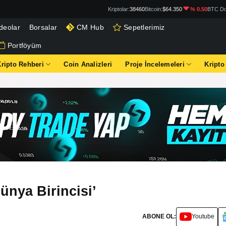
Kriptolar:
38460
Bitcoin:
$64.350
% 0.50
BTC Do
deolar
Borsalar
CM Hub
Sepetlerimiz
Portföyüm
Kripto Rehberi
Coin Analizleri
Proje İncelemeleri
Kripto
ünya Birincisi’
ABONE OL:
Youtube