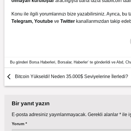
olmayan kuruluşlar
aracılığıyla daha fazla stabilcoin faal
Konu ile ilgili yorumlarınızı bize yazabilirsiniz. Ayrıca, bu t
Telegram
,
Youtube
ve
Twitter
kanallarımızdan takip edebi
Bu gönderi
Borsa Haberleri
,
Borsalar
,
Haberler
’ te gönderildi ve
Abd
,
Cha
Bitcoin Yükseldi! Neden 35.000$ Seviyelerine İlerledi?
Bir yanıt yazın
E-posta adresiniz yayınlanmayacak.
Gerekli alanlar
*
ile i
Yorum
*