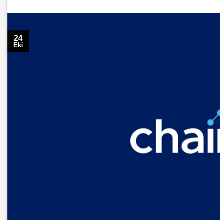
24
Eki