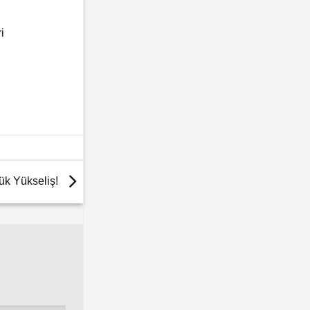
i
ük Yükseliş!