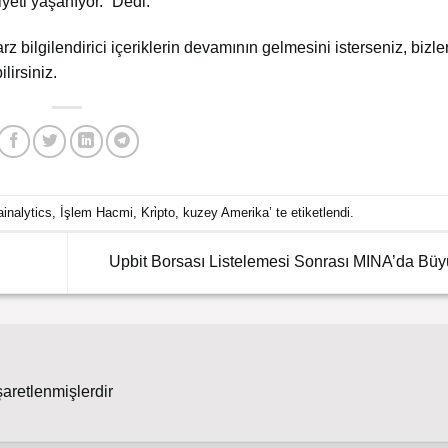
iyeti yaşanıyor.” Dedi.
arz bilgilendirici içeriklerin devamının gelmesini isterseniz, bizler
lirsiniz.
inalytics
,
İşlem Hacmi
,
Kri̇pto
,
kuzey Amerika
’ te etiketlendi.
Upbit Borsası Listelemesi Sonrası MINA’da Büy
şaretlenmişlerdir