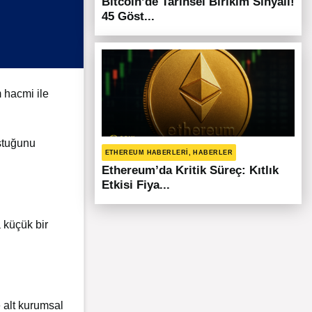
Bitcoin’de Tarihsel Birikim Sinyali!
45 Göst...
 hacmi ile
uştuğunu
ETHEREUM HABERLERI, HABERLER
Ethereum’da Kritik Süreç: Kıtlık
Etkisi Fiya...
 küçük bir
e alt kurumsal