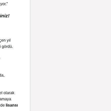
yor.”
iniz!
çen yıl
i gördü.
m
da,
l olarak
ğlamaya
’nde
lisansı