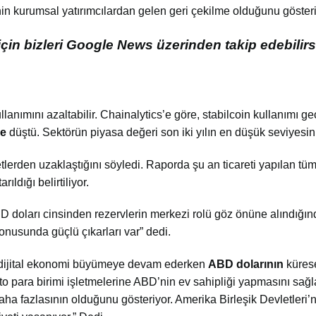
nin kurumsal yatırımcılardan gelen geri çekilme olduğunu gösteri
çin bizleri Google News üzerinden takip edebilirs
nımını azaltabilir. Chainalytics’e göre, stabilcoin kullanımı ge
ne
düştü. Sektörün piyasa değeri son iki yılın en düşük seviyesin
tlerden uzaklaştığını söyledi. Raporda şu an ticareti yapılan tü
ıldığı belirtiliyor.
ABD doları cinsinden rezervlerin merkezi rolü göz önüne alındığın
onusunda güçlü çıkarları var” dedi.
 dijital ekonomi büyümeye devam ederken
ABD dolarının
kürese
pto para birimi işletmelerine ABD’nin ev sahipliği yapmasını sa
daha fazlasının olduğunu gösteriyor. Amerika Birleşik Devletleri