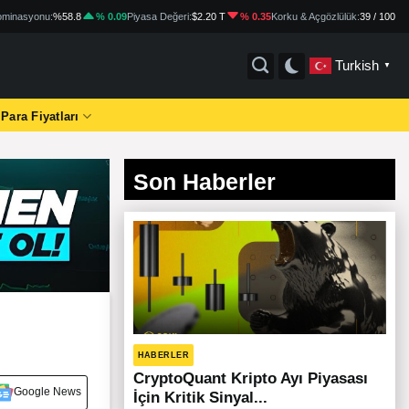
minasyonu:
%58.8
% 0.09
Piyasa Değeri:
$2.20 T
% 0.35
Korku & Açgözlülük:
39 / 100
Turkish
▼
 Para Fiyatları
Son Haberler
HABERLER
CryptoQuant Kripto Ayı Piyasası
Google News
İçin Kritik Sinyal...