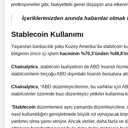
profesyoneller gibi, faaliyetteki genel düşüşün ana etkeni
İçeriklerimizden anında haberdar olmak i
Stablecoin Kullanımı
Yaşanılan bankacılık şoku Kuzey Amerika’da stabilcoin kulla
bölgenin zincir içi işlem
hacminin %70,3’ünden
%48,8’i
Chainalytics
, stabilcoin faaliyetinin de
ABD
lisanslı hizme
stabilcoinlerin birçoğu ABD dışındaki lisanslı borsalara aktar
Chainalytics
, “ABD düzenleyicilerinin, bu varlıklar için 
stabilcoinler üzerinde bazı düzenleyici yetkiler kullanma k
“
Stablecoin
düzenlemesi aynı zamanda düzenleyicilere,
nasıl kullanıldığını genişletmede büyük rol oynayacak kri
yardımcı olma şansı veriyor. Ancak veriler, daha fazla ve 