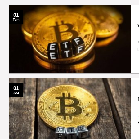
01
Tem
01
Ara