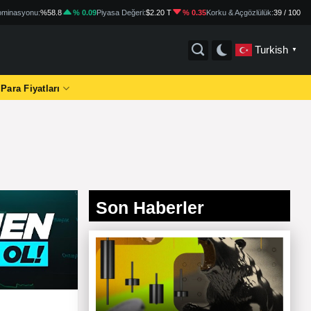
minasyonu:
%58.8
% 0.09
Piyasa Değeri:
$2.20 T
% 0.35
Korku & Açgözlülük:
39 / 100
Turkish
▼
 Para Fiyatları
Son Haberler