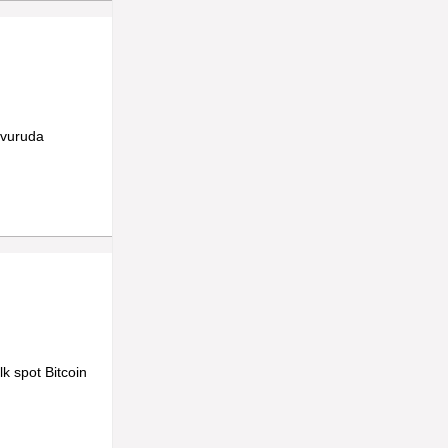
şvuruda
lk spot Bitcoin