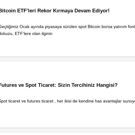
Bitcoin ETF’leri Rekor Kırmaya Devam Ediyor!
Geçtiğimiz Ocak ayında piyasaya sürülen spot Bitcoin borsa yatırım fon
dokuzu, ETF’lere olan ilginin
Futures ve Spot Ticaret: Sizin Tercihiniz Hangisi?
Spot ticaret ve futures ticaret , her ikisi de kendine has avantajlar sunuy