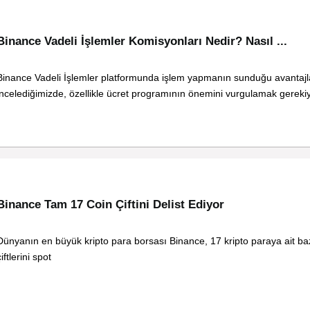
Binance Vadeli İşlemler Komisyonları Nedir? Nasıl ...
Binance Vadeli İşlemler platformunda işlem yapmanın sunduğu avantajl
incelediğimizde, özellikle ücret programının önemini vurgulamak gerekiy
Binance Tam 17 Coin Çiftini Delist Ediyor
Dünyanın en büyük kripto para borsası Binance, 17 kripto paraya ait ba
iftlerini spot