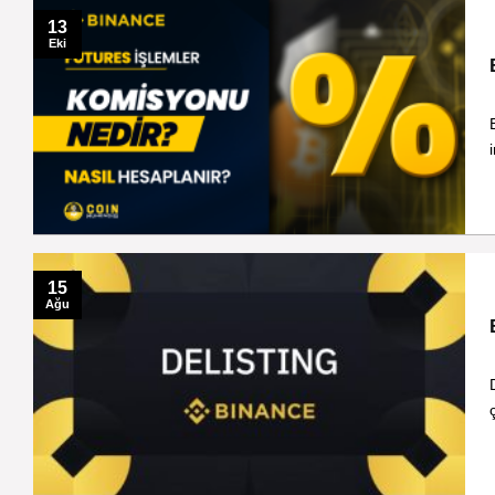
13
Eki
15
Ağu
ç