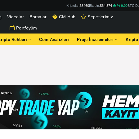
Kriptolar:
38460
Bitcoin:
$64.374
% 0.00
BTC Do
g
Videolar
Borsalar
CM Hub
Sepetlerimiz
Portföyüm
Kripto Rehberi
Coin Analizleri
Proje İncelemeleri
Kripto