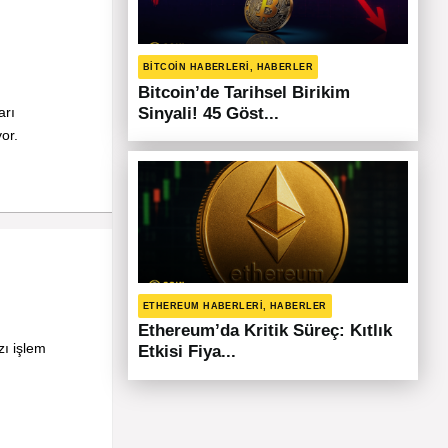
BITCOIN HABERLERI, HABERLER
Bitcoin’de Tarihsel Birikim
arı
Sinyali! 45 Göst...
or.
ETHEREUM HABERLERI, HABERLER
Ethereum’da Kritik Süreç: Kıtlık
zı işlem
Etkisi Fiya...