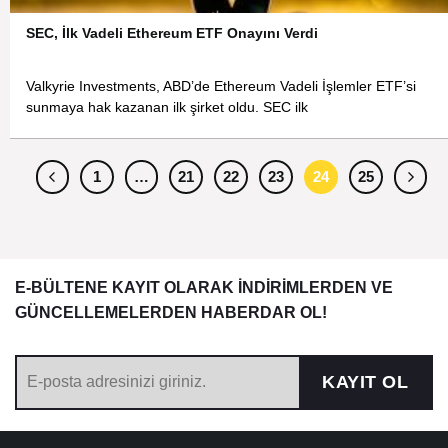
SEC, İlk Vadeli Ethereum ETF Onayını Verdi
Valkyrie Investments, ABD’de Ethereum Vadeli İşlemler ETF’si
sunmaya hak kazanan ilk şirket oldu. SEC ilk
1
…
21
22
23
24
25
E-BÜLTENE KAYIT OLARAK İNDİRİMLERDEN VE
GÜNCELLEMELERDEN HABERDAR OL!
KAYIT OL