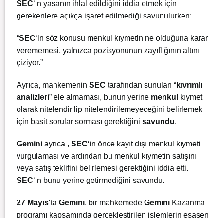
SEC
‘in yasanın ihlal edildiğini iddia etmek için
gerekenlere açıkça işaret edilmediği savunulurken:
“
SEC
‘in söz konusu menkul kıymetin ne olduğuna karar
verememesi, yalnızca pozisyonunun zayıflığının altını
çiziyor.”
Ayrıca, mahkemenin
SEC
tarafından sunulan “
kıvrımlı
analizleri
” ele almaması, bunun yerine
menkul
kıymet
olarak nitelendirilip nitelendirilemeyeceğini belirlemek
için basit sorular sorması gerektiğini
savundu
.
Gemini
ayrıca ,
SEC
‘in önce kayıt dışı menkul kıymeti
vurgulaması ve ardından bu menkul kıymetin satışını
veya satış teklifini belirlemesi gerektiğini iddia etti.
SEC
‘in bunu yerine getirmediğini savundu.
27 Mayıs
‘ta
Gemini
, bir mahkemede
Gemini
Kazanma
programı kapsamında gerçekleştirilen işlemlerin esasen