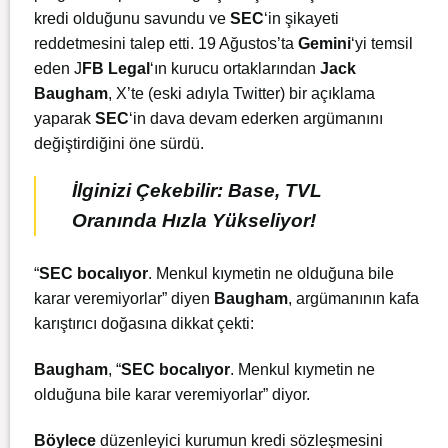
kredi olduğunu savundu ve
SEC
‘in şikayeti
reddetmesini talep etti. 19 Ağustos’ta
Gemini
‘yi temsil
eden J
FB Legal
‘ın kurucu ortaklarından
Jack
Baugham
, X’te (eski adıyla Twitter) bir açıklama
yaparak
SEC
‘in dava devam ederken argümanını
değiştirdiğini öne sürdü.
İlginizi Çekebilir: Base, TVL
Oranında Hızla Yükseliyor!
“
SEC bocalıyor
. Menkul kıymetin ne olduğuna bile
karar veremiyorlar” diyen
Baugham
, argümanının kafa
karıştırıcı doğasına dikkat çekti:
Baugham
, “
SEC bocalıyor
. Menkul kıymetin ne
olduğuna bile karar veremiyorlar” diyor.
Böylece
düzenleyici kurumun kredi sözleşmesini