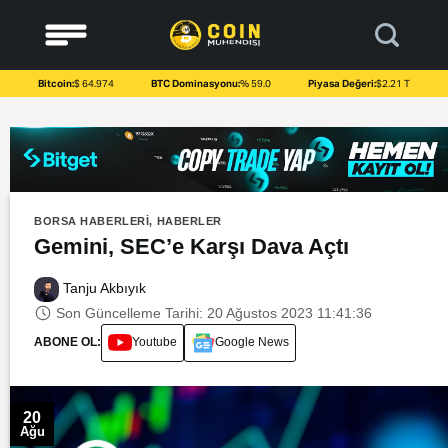
to
content
Bitcoin:
$ 64.974
BTC Dominasyonu:
% 59.0
Piyasa Değeri:
$2.21 T
BORSA HABERLERI
,
HABERLER
Gemini, SEC’e Karşı Dava Açtı
Tanju Akbıyık
Son Güncelleme Tarihi: 20 Ağustos 2023 11:41:36
ABONE OL:
Youtube
Google News
20
Ağu