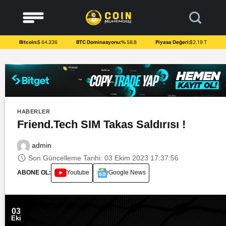
to
content
Bitcoin:
$ 64.336
BTC Dominasyonu:
% 58.8
Piyasa Değeri:
$2.19 T
HABERLER
Friend.Tech SIM Takas Saldırısı !
admin
Son Güncelleme Tarihi: 03 Ekim 2023 17:37:56
ABONE OL:
Youtube
Google News
03
Eki