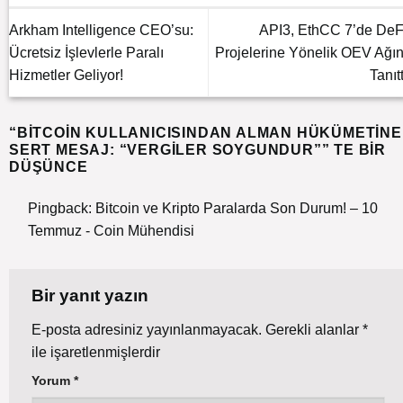
Arkham Intelligence CEO’su:
API3, EthCC 7’de DeF
Ücretsiz İşlevlerle Paralı
Projelerine Yönelik OEV Ağın
Hizmetler Geliyor!
Tanıtt
“
BITCOIN KULLANICISINDAN ALMAN HÜKÜMETINE
SERT MESAJ: “VERGILER SOYGUNDUR”
” TE BIR
DÜŞÜNCE
Pingback:
Bitcoin ve Kripto Paralarda Son Durum! – 10
Temmuz - Coin Mühendisi
Bir yanıt yazın
E-posta adresiniz yayınlanmayacak.
Gerekli alanlar
*
ile işaretlenmişlerdir
Yorum
*