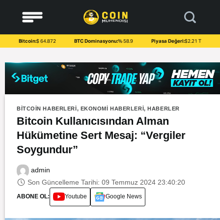
to
content
Bitcoin:
$ 64.872
BTC Dominasyonu:
% 58.9
Piyasa Değeri:
$2.21 T
BITCOIN HABERLERI
,
EKONOMI HABERLERI
,
HABERLER
Bitcoin Kullanıcısından Alman
Hükümetine Sert Mesaj: “Vergiler
Soygundur”
admin
Son Güncelleme Tarihi: 09 Temmuz 2024 23:40:20
ABONE OL:
Youtube
Google News