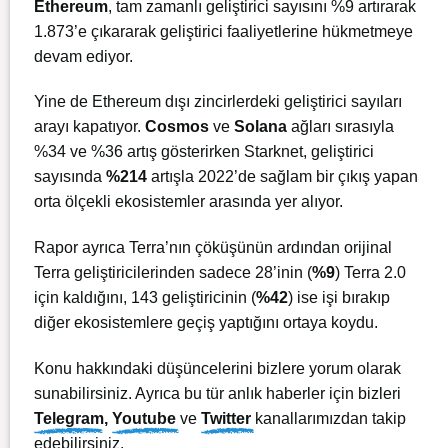
Ethereum
, tam zamanlı geliştirici sayısını %9 artırarak
1.873’e çıkararak geliştirici faaliyetlerine hükmetmeye
devam ediyor.
Yine de Ethereum dışı zincirlerdeki geliştirici sayıları
arayı kapatıyor.
Cosmos
ve
Solana
ağları sırasıyla
%34 ve %36 artış gösterirken Starknet, geliştirici
sayısında
%214
artışla 2022’de sağlam bir çıkış yapan
orta ölçekli ekosistemler arasında yer alıyor.
Rapor ayrıca Terra’nın çöküşünün ardından orijinal
Terra geliştiricilerinden sadece 28’inin (
%9
) Terra 2.0
için kaldığını, 143 geliştiricinin (
%42
) ise işi bırakıp
diğer ekosistemlere geçiş yaptığını ortaya koydu.
Konu hakkındaki düşüncelerini bizlere yorum olarak
sunabilirsiniz. Ayrıca bu tür anlık haberler için bizleri
Telegram
,
Youtube
ve
Twitter
kanallarımızdan takip
edebilirsiniz.