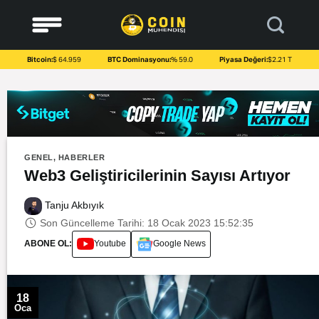
to
content
Bitcoin:
$ 64.959
BTC Dominasyonu:
% 59.0
Piyasa Değeri:
$2.21 T
GENEL
,
HABERLER
Web3 Geliştiricilerinin Sayısı Artıyor
Tanju Akbıyık
Son Güncelleme Tarihi: 18 Ocak 2023 15:52:35
ABONE OL:
Youtube
Google News
18
Oca