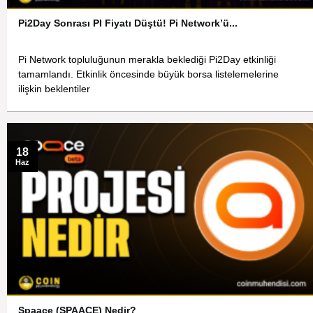
Pi2Day Sonrası PI Fiyatı Düştü! Pi Network’ü...
Pi Network topluluğunun merakla beklediği Pi2Day etkinliği
tamamlandı. Etkinlik öncesinde büyük borsa listelemelerine
ilişkin beklentiler
18
Haz
Spaace (SPAACE) Nedir?