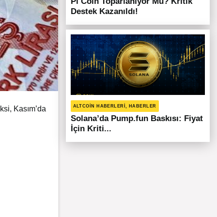
Pi Coin Toparlanıyor Mu? Kritik
Destek Kazanıldı!
ALTCOIN HABERLERI, HABERLER
ksi
, Kasım’da
Solana’da Pump.fun Baskısı: Fiyat
İçin Kriti...