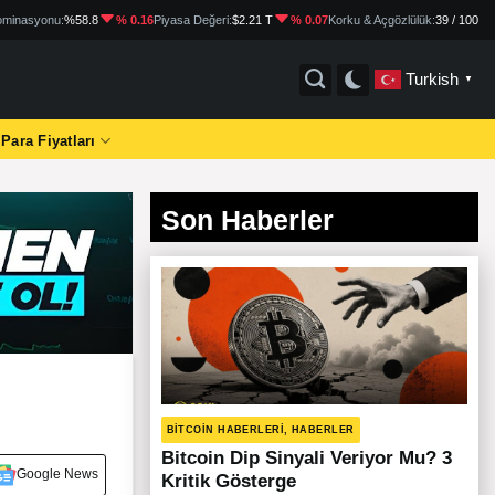
minasyonu:
%58.8
% 0.16
Piyasa Değeri:
$2.21 T
% 0.07
Korku & Açgözlülük:
39 / 100
Turkish
▼
 Para Fiyatları
Son Haberler
BITCOIN HABERLERI, HABERLER
Bitcoin Dip Sinyali Veriyor Mu? 3
Google News
Kritik Gösterge