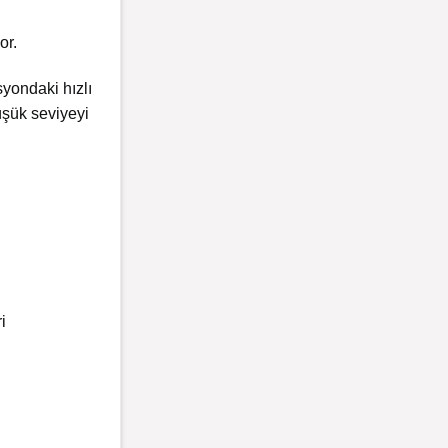
or.
yondaki hızlı
şük seviyeyi
i