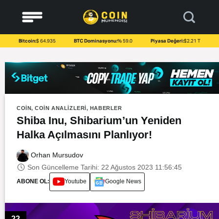
to
content
Bitcoin:
$ 64.935
BTC Dominasyonu:
% 59.0
Piyasa Değeri:
$2.21 T
COIN
,
COIN ANALIZLERI
,
HABERLER
Shiba Inu, Shibarium’un Yeniden
Halka Açılmasını Planlıyor!
Orhan Mursudov
Son Güncelleme Tarihi: 22 Ağustos 2023 11:56:45
ABONE OL:
Youtube
Google News
22