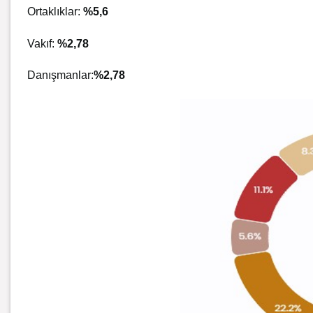
Ortaklıklar:
%5,6
Vakıf:
%2,78
Danışmanlar:
%2,78