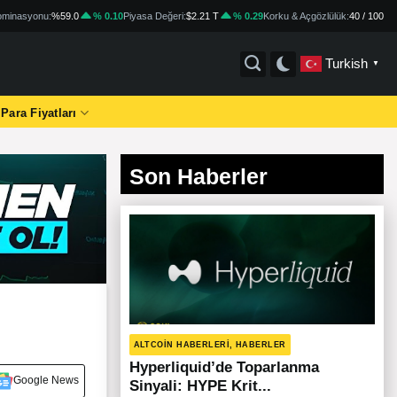
minasyonu:
%59.0
% 0.10
Piyasa Değeri:
$2.21 T
% 0.29
Korku & Açgözlülük:
40 / 100
Turkish
▼
 Para Fiyatları
Son Haberler
ALTCOIN HABERLERI, HABERLER
Hyperliquid’de Toparlanma
Google News
Sinyali: HYPE Krit...