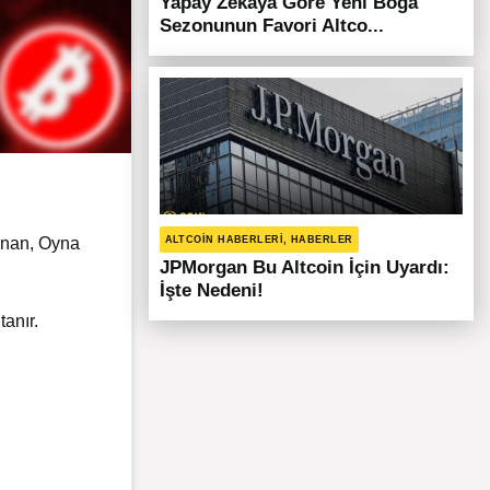
Yapay Zekaya Göre Yeni Boğa
Sezonunun Favori Altco...
nınan, Oyna
ALTCOIN HABERLERI, HABERLER
JPMorgan Bu Altcoin İçin Uyardı:
İşte Nedeni!
tanır.