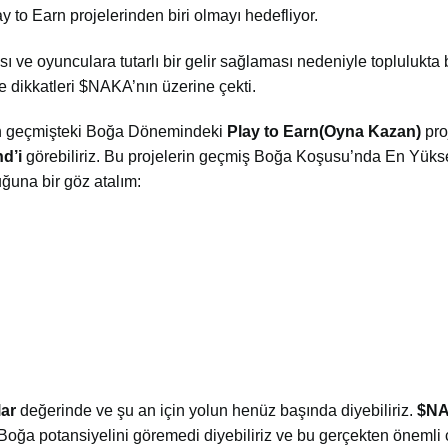
 to Earn projelerinden biri olmayı hedefliyor.
e oyunculara tutarlı bir gelir sağlaması nedeniyle toplulukta b
 dikkatleri $NAKA’nın üzerine çekti.
çin geçmişteki Boğa Dönemindeki
Play
to Earn(Oyna Kazan)
pro
d’i
görebiliriz. Bu projelerin geçmiş Boğa Koşusu’nda En Yüks
ğuna bir göz atalım:
lar
değerinde ve şu an için yolun henüz başında diyebiliriz.
$NA
Boğa potansiyelini göremedi diyebiliriz ve bu gerçekten önemli