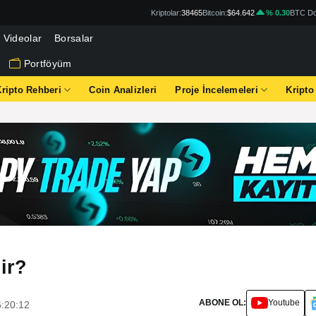
Kriptolar:
38465
Bitcoin:
$64.642
% 0.30
BTC Do
Videolar
Borsalar
Portföyüm
Kripto Rehberi
Coin Analizleri
Proje İncelemeleri
Kripto
ir?
ABONE OL:
Youtube
6:20:12