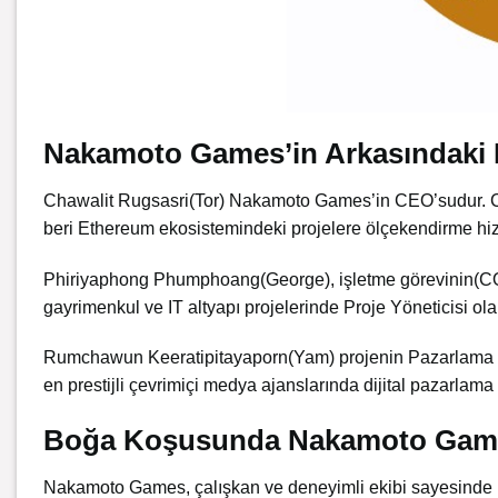
Nakamoto Games’in Arkasındaki 
Chawalit
Rugsasri
(Tor) Nakamoto Games’in CEO’sudur. Ch
beri Ethereum ekosistemindeki projelere ölçekendirme hizm
Phiriyaphong
Phumphoang
(George), işletme görevinin(CO
gayrimenkul ve IT altyapı projelerinde Proje Yöneticisi olar
Rumchawun
Keeratipitayaporn
(Yam) projenin Pazarlama 
en prestijli çevrimiçi medya ajanslarında dijital pazarlama ç
Boğa Koşusunda Nakamoto Games
Nakamoto Games, çalışkan ve deneyimli ekibi sayesind