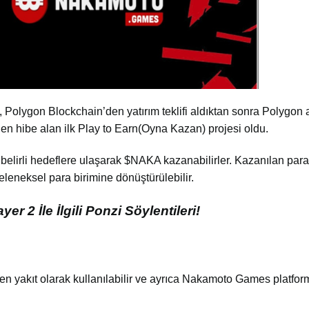
Polygon Blockchain’den yatırım teklifi aldıktan sonra Polygon a
 hibe alan ilk Play to Earn(Oyna Kazan) projesi oldu.
irli hedeflere ulaşarak $NAKA kazanabilirler. Kazanılan para
geleneksel para birimine dönüştürülebilir.
r 2 İle İlgili Ponzi Söylentileri!
 yakıt olarak kullanılabilir ve ayrıca Nakamoto Games platfor