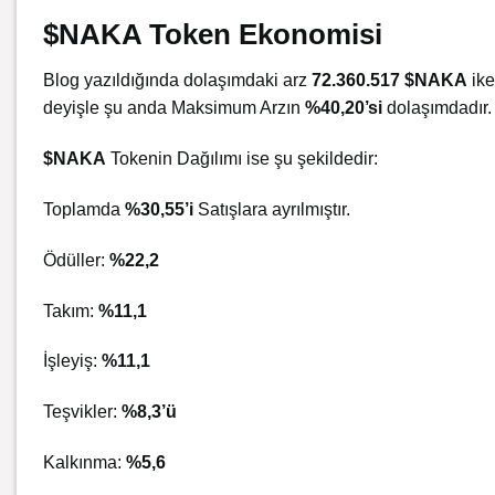
$NAKA Token Ekonomisi
Blog yazıldığında dolaşımdaki arz
72.360.517 $NAKA
ike
deyişle şu anda Maksimum Arzın
%40,20’si
dolaşımdadır.
$NAKA
Tokenin Dağılımı ise şu şekildedir:
Toplamda
%30,55’i
Satışlara ayrılmıştır.
Ödüller:
%22,2
Takım:
%11,1
İşleyiş:
%11,1
Teşvikler:
%8,3’ü
Kalkınma:
%5,6