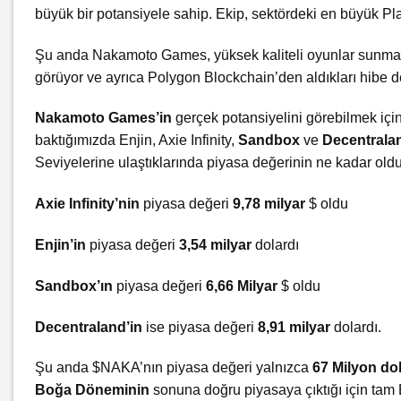
büyük bir potansiyele sahip. Ekip, sektördeki en büyük Play
Şu anda Nakamoto Games, yüksek kaliteli oyunlar sunması v
görüyor ve ayrıca Polygon Blockchain’den aldıkları
hibe
de
Nakamoto Games’in
gerçek potansiyelini görebilmek i
baktığımızda Enjin, Axie Infinity,
Sandbox
ve
Decentralan
Seviyelerine ulaştıklarında piyasa değerinin ne kadar oldu
Axie Infinity’nin
piyasa değeri
9,78 milyar
$ oldu
Enjin’in
piyasa değeri
3,54 milyar
dolardı
Sandbox’ın
piyasa değeri
6,66 Milyar
$ oldu
Decentraland’in
ise piyasa değeri
8,91 milyar
dolardı.
Şu anda $NAKA’nın piyasa değeri yalnızca
67 Milyon do
Boğa Döneminin
sonuna doğru piyasaya çıktığı için tam 