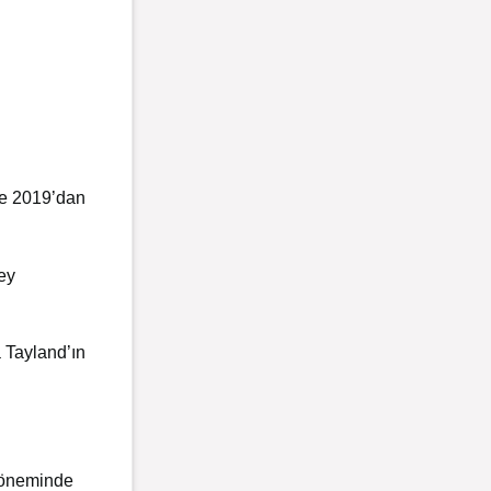
ve 2019’dan
ey
 Tayland’ın
Döneminde