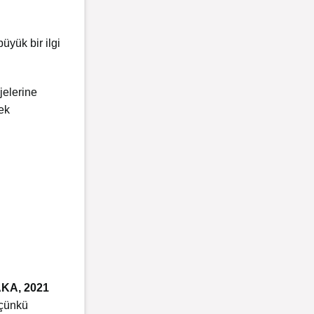
üyük bir ilgi
jelerine
ek
KA, 2021
 çünkü