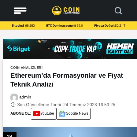
to
content
Bitcoin:
$ 65.253
BTC Dominasyonu:
% 59.0
Piyasa Değeri:
$2.21 T
COIN ANALIZLERI
Ethereum’da Formasyonlar ve Fiyat
Teknik Analizi
admin
Son Güncelleme Tarihi: 24 Temmuz 2023 16:53:25
ABONE OL:
Youtube
Google News
24