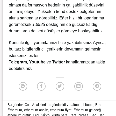
olması da formasyon hedefinin çalışabilirlik düzeyini
arttırmış oluyor. Yükselen trend destek bölgelerinin
altına sarkmalar görebiliriz. Eğer hızlı bir toparlanma
göremezsek
1.693$
desteğinin de güçsüz kaldığı
durumlarda da sert düşüşler görmeye başlayabiliriz.
Konu ile ilgili yorumlarınızı bize yazabilirsiniz. Ayrıca,
bu tarz bilgilendirici içeriklerin devamının gelmesini
isterseniz, bizleri
Telegram
,
Youtube
ve
Twitter
kanallarımızdan takip
edebilirsiniz.
Bu gönderi
Coin Analizleri
’ te gönderildi ve
altcoin
,
bitcoin
,
Eth
,
Ethereum
,
ethereum analiz
,
ethereum fiyat
,
Ethereum geleceği
,
ethereum grafik
,
Fed
,
Kri̇pto
,
kripto para
,
Para
,
piyasa
,
Sec
,
Usd
,