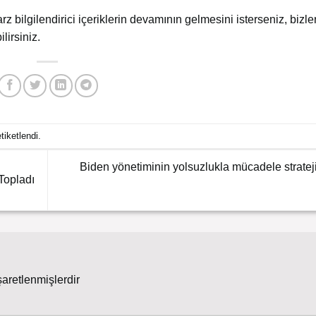
arz bilgilendirici içeriklerin devamının gelmesini isterseniz, bizler
lirsiniz.
etiketlendi.
Biden yönetiminin yolsuzlukla mücadele strateji
Topladı
şaretlenmişlerdir