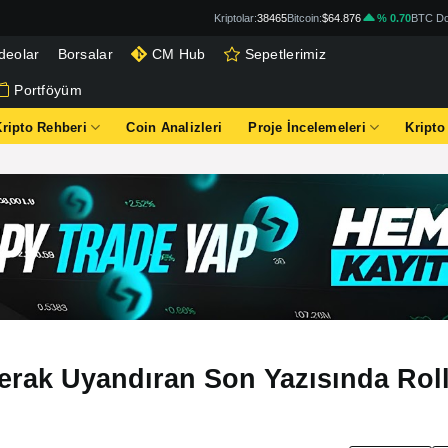
Kriptolar:
38465
Bitcoin:
$64.876
% 0.70
BTC Do
deolar
Borsalar
CM Hub
Sepetlerimiz
Portföyüm
Kripto Rehberi
Coin Analizleri
Proje İncelemeleri
Kripto
rak Uyandıran Son Yazısında Roll