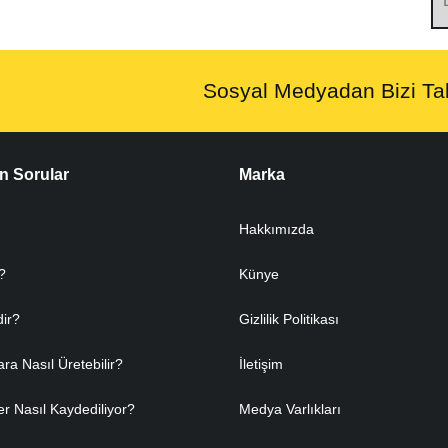
Sosyal Medyadan Bizi Tak
n Sorular
Marka
Hakkımızda
?
Künye
dir?
Gizlilik Politikası
ara Nasıl Üretebilir?
İletişim
er Nasıl Kaydediliyor?
Medya Varlıkları