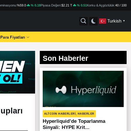
minasyonu:
%59.0
% 0.18
Piyasa Değeri:
$2.21 T
% 0.51
Korku & Açgözlülük:
40 / 100
Turkish
▼
 Para Fiyatları
Son Haberler
upları
ALTCOIN HABERLERI, HABERLER
Hyperliquid’de Toparlanma
Sinyali: HYPE Krit...