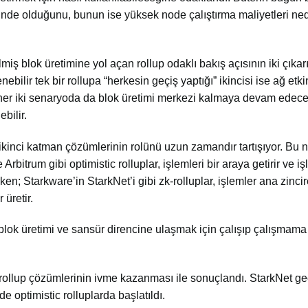
minde olduğunu, bunun ise yüksek node çalıştırma maliyetleri ne
miş blok üretimine yol açan rollup odaklı bakış açısının iki çıkar
ilir tek bir rollupa “herkesin geçiş yaptığı” ikincisi ise ağ etki
e her iki senaryoda da blok üretimi merkezi kalmaya devam edec
ebilir.
 ikinci katman çözümlerinin rolünü uzun zamandır tartışıyor. Bu 
 Arbitrum gibi optimistic rolluplar, işlemleri bir araya getirir ve iş
şırken; Starkware’in StarkNet’i gibi zk-rolluplar, işlemler ana zinci
 üretir.
z blok üretimi ve sansür direncine ulaşmak için çalışıp çalışma
 rollup çözümlerinin ivme kazanması ile sonuçlandı. StarkNet g
de optimistic rolluplarda başlatıldı.