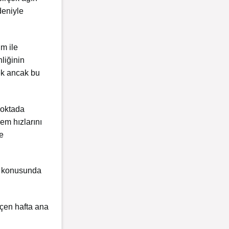
deniyle
ım ile
nliğinin
ek ancak bu
noktada
lem hızlarını
re
ma konusunda
eçen hafta ana