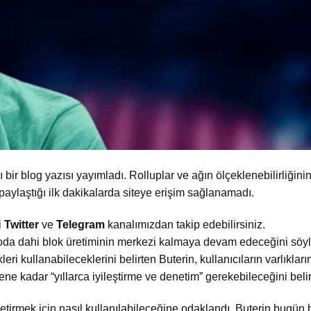
r blog yazısı yayımladı. Rolluplar ve ağın ölçeklenebilirliğinin t
 paylaştığı ilk dakikalarda siteye erişim sağlanamadı.
i
Twitter
ve
Telegram
kanalımızdan takip edebilirsiniz.
ryoda dahi blok üretiminin merkezi kalmaya devam edeceğini söyl
i kullanabileceklerini belirten Buterin, kullanıcıların varlıklarını
 kadar “yıllarca iyileştirme ve denetim” gerekebileceğini belirt
getirmek için nasıl kullanılabileceğine odaklandı. Buterin bugün 