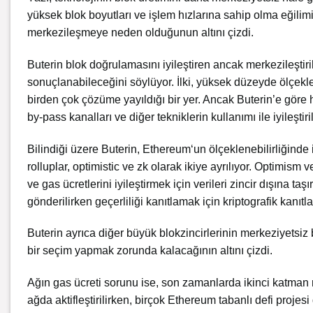
yüksek blok boyutları ve işlem hızlarına sahip olma eğili
merkezileşmeye neden olduğunun altını çizdi.
Buterin blok doğrulamasını iyileştiren ancak merkezileştiril
sonuçlanabileceğini söylüyor. İlki, yüksek düzeyde ölçekleneb
birden çok çözüme yayıldığı bir yer. Ancak Buterin’e gör
by-pass kanalları ve diğer tekniklerin kullanımı ile iyileştiril
Bilindiği üzere Buterin, Ethereum‘un ölçeklenebilirliğinde
rolluplar, optimistic ve zk olarak ikiye ayrılıyor. Optimism ve
ve gas ücretlerini iyileştirmek için verileri zincir dışına ta
gönderilirken geçerliliği kanıtlamak için kriptografik kanıtlar
Buterin ayrıca diğer büyük blokzincirlerinin merkeziyetsi
bir seçim yapmak zorunda kalacağının altını çizdi.
Ağın gas ücreti sorunu ise, son zamanlarda ikinci katman
ağda aktifleştirilirken, birçok Ethereum tabanlı defi projesi 