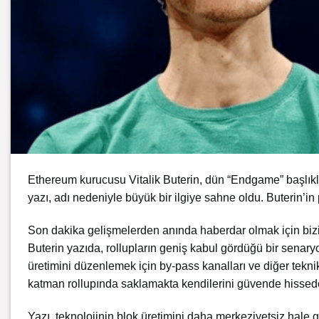
Ethereum kurucusu Vitalik Buterin, dün “Endgame” başlıklı bi
yazı, adı nedeniyle büyük bir ilgiye sahne oldu. Buterin’in
Son dakika gelişmelerden anında haberdar olmak için biz
Buterin yazıda, rollupların geniş kabul gördüğü bir sena
üretimini düzenlemek için by-pass kanalları ve diğer teknikler
katman rollupında saklamakta kendilerini güvende hissedene
Yazı, teknolojinin blok üretimini daha merkeziyetsiz hale 