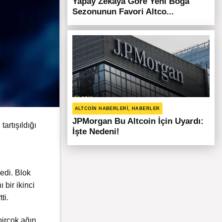
Yapay Zekaya Göre Yeni Boğa
Sezonunun Favori Altco...
ALTCOIN HABERLERI, HABERLER
JPMorgan Bu Altcoin İçin Uyardı:
artışıldığı
İşte Nedeni!
edi. Blok
 bir ikinci
ti.
birçok ağın