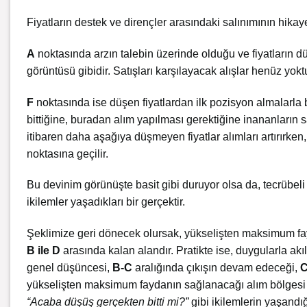
Fiyatların destek ve dirençler arasındaki salınımının hikaye
A
noktasında arzın talebin üzerinde olduğu ve fiyatların
görüntüsü gibidir. Satışları karşılayacak alışlar henüz yoktur
F
noktasında ise düşen fiyatlardan ilk pozisyon almalarla 
bittiğine, buradan alım yapılması gerektiğine inananların sa
itibaren daha aşağıya düşmeyen fiyatlar alımları artırırken,
noktasına geçilir.
Bu devinim görünüşte basit gibi duruyor olsa da, tecrübeli b
ikilemler yaşadıkları bir gerçektir.
Şeklimize geri dönecek olursak, yükselişten maksimum fay
B ile D
arasında kalan alandır. Pratikte ise, duygularla ak
genel düşüncesi,
B-C
aralığında çıkışın devam edeceği,
C
yükselişten maksimum faydanın sağlanacağı alım bölgesi
“Acaba düşüş gerçekten bitti mi?”
gibi ikilemlerin yaşandığ