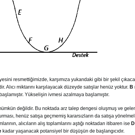
esini resmettiğimizde, karşımıza yukarıdaki gibi bir şekil çıkaca
ir. Alıcı miktarını karşılayacak düzeyde satışlar henüz yoktur.
B
 başlamıştır. Yükselişin ivmesi azalmaya başlamıştır.
 mümkün değildir. Bu noktada arz talep dengesi oluşmuş ve gele
in durması, henüz satışa geçmemiş kararsızların da satışa yönelm
larının, alıcıların alış toplamlarını aştığı noktadan itibaren ise
D
e
kadar yaşanacak potansiyel bir düşüşün de başlangıcıdır.