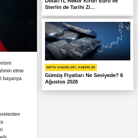
Dolar/TL Rekor Kırdı! Euro ve
Sterlin de Tarihi Zi...
risini
EMTIA HABERLERI, HABERLER
 tahmin etme
Gümüş Fiyatları Ne Seviyede? 6
al başarıya
Ağustos 2026
nerelerden
ra
en
eği