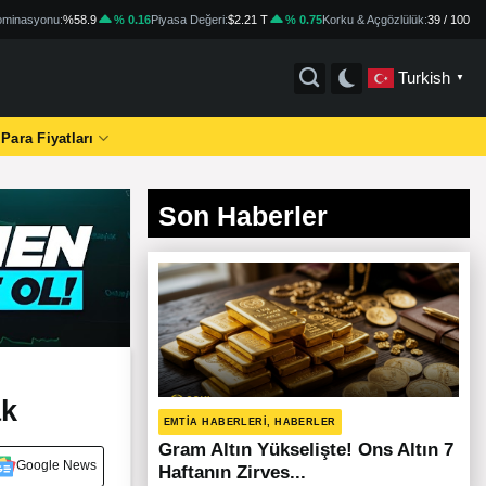
minasyonu:
%58.9
% 0.16
Piyasa Değeri:
$2.21 T
% 0.75
Korku & Açgözlülük:
39 / 100
Turkish
▼
 Para Fiyatları
Son Haberler
ak
EMTIA HABERLERI, HABERLER
Gram Altın Yükselişte! Ons Altın 7
Google News
Haftanın Zirves...