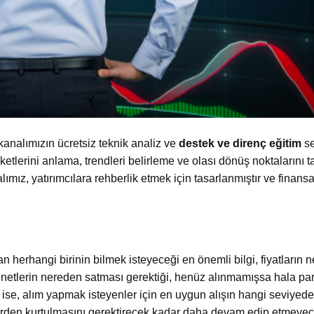
kanalımızın ücretsiz
teknik analiz
ve
destek ve direnç eğitim
se
areketlerini anlama, trendleri belirleme ve olası dönüş noktalarını
mız, yatırımcılara rehberlik etmek için tasarlanmıştır ve finans
n herhangi birinin bilmek isteyeceği en önemli bilgi, fiyatların 
enetlerin nereden satması gerektiği, henüz alınmamışsa hala pa
 ise, alım yapmak isteyenler için en uygun alışın hangi seviyed
erden kurtulmasını gerektirecek kadar daha devam edip etmeyec