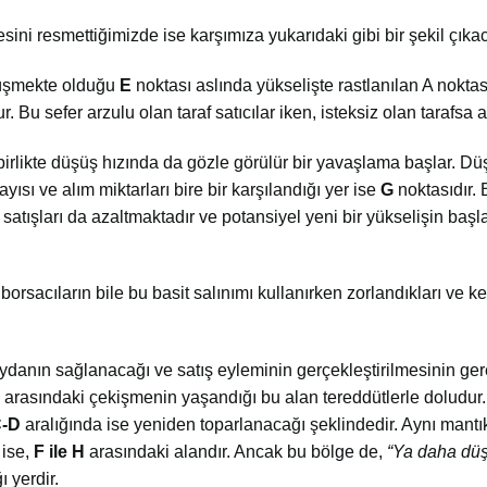
sini resmettiğimizde ise karşımıza yukarıdaki gibi bir şekil çıkac
 düşmekte olduğu
E
noktası aslında yükselişte rastlanılan A noktas
. Bu sefer arzulu olan taraf satıcılar iken, isteksiz olan tarafsa al
birlikte düşüş hızında da gözle görülür bir yavaşlama başlar. D
yısı ve alım miktarları bire bir karşılandığı yer ise
G
noktasıdır.
 satışları da azaltmaktadır ve potansiyel yeni bir yükselişin başl
orsacıların bile bu basit salınımı kullanırken zorlandıkları ve ke
danın sağlanacağı ve satış eyleminin gerçekleştirilmesinin ger
ıl arasındaki çekişmenin yaşandığı bu alan tereddütlerle doludur
-D
aralığında ise yeniden toparlanacağı şeklindedir. Aynı mantı
 ise,
F ile H
arasındaki alandır. Ancak bu bölge de,
“Ya daha dü
ı yerdir.