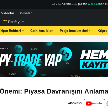
Kriptolar:
38457
Bitcoin:
$64.758
% 0.89
BTC Do
Videolar
Borsalar
Portföyüm
Kripto Rehberi
Coin Analizleri
Proje İncelemeleri
Kripto
n Önemi: Piyasa Davranışını Anlam
ABONE OL:
Youtube