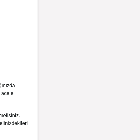
ğınızda
n acele
elisiniz.
linizdekileri