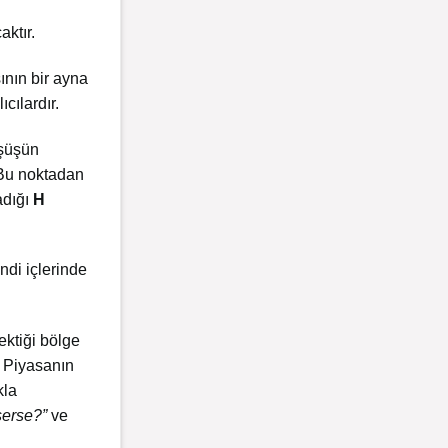
aktır.
ının bir ayna
ıcılardır.
üşüşün
 Bu noktadan
adığı
H
ndi içlerinde
ektiği bölge
. Piyasanın
kla
şerse?”
ve