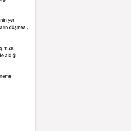
inin yer
tların düşmesi,
rşımıza
le aldığı
 öneme