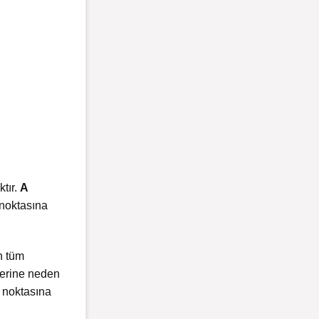
ktır.
A
noktasına
n tüm
elerine neden
noktasına