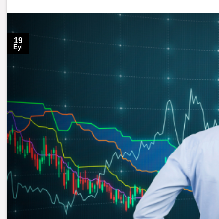
19
Eyl