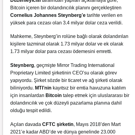
Düzenleyicisi
tarafından yapılan açıklamaya göre,
Bitcoin içeren bir dolandırıcılık planını gerçekleştiren
Cornelius Johannes Steynberg’e
tarihte verilen en
yüksek para cezası olan 3.4 milyar dolar ceza verildi.
Mahkeme, Steynberg’in rolüne bağlı olarak dolandırılan
kişilere tazminat olarak 1.73 milyar dolar ve ek olarak
1.73 milyar dolar para cezası ödemesini emretti.
Steynberg
, geçmişte Mirror Trading International
Proprietary Limited şirketinin CEO’su olarak görev
yapıyordu. Şirket sözde bir ticaret ve ağ şirketi olarak
biliniyordu.
MTI’nin
kayıtsız bir emtia havuzuna katılım
için insanlardan
Bitcoin
talep etmek için uluslararası bir
dolandırıcılık ve çok düzeyli pazarlama planına dahil
olduğu tespit edildi.
Açılan davada
CFTC şirketin
, Mayıs 2018’den Mart
2021’e kadar ABD’de ve dünya genelinde 23.000