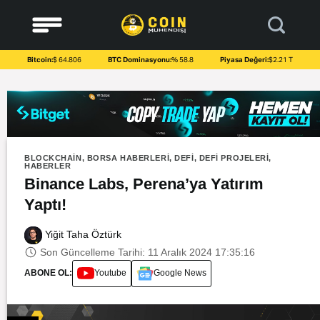
to
content
Bitcoin:
$ 64.806
BTC Dominasyonu:
% 58.8
Piyasa Değeri:
$2.21 T
BLOCKCHAIN
,
BORSA HABERLERI
,
DEFİ
,
DEFI PROJELERI
,
HABERLER
Binance Labs, Perena’ya Yatırım
Yaptı!
Yiğit Taha Öztürk
Son Güncelleme Tarihi: 11 Aralık 2024 17:35:16
ABONE OL:
Youtube
Google News