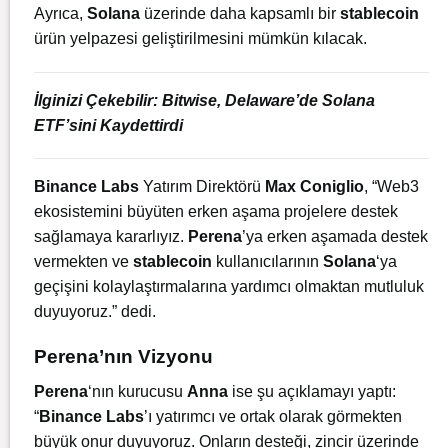
Ayrıca,
Solana
üzerinde daha kapsamlı bir
stablecoin
ürün yelpazesi geliştirilmesini mümkün kılacak.
İlginizi Çekebilir:
Bitwise, Delaware’de Solana
ETF’sini Kaydettirdi
Binance Labs
Yatırım Direktörü
Max Coniglio
, “Web3
ekosistemini büyüten erken aşama projelere destek
sağlamaya kararlıyız.
Perena
’ya erken aşamada destek
vermekten ve
stablecoin
kullanıcılarının
Solana
‘ya
geçişini kolaylaştırmalarına yardımcı olmaktan mutluluk
duyuyoruz.” dedi.
Perena’nın Vizyonu
Perena
‘nın kurucusu
Anna
ise şu açıklamayı yaptı:
“
Binance Labs
’ı yatırımcı ve ortak olarak görmekten
büyük onur duyuyoruz. Onların desteği, zincir üzerinde