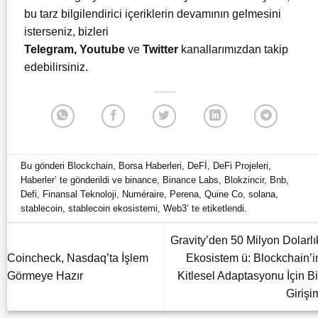
bu tarz bilgilendirici içeriklerin devamının gelmesini
isterseniz, bizleri
Telegram
,
Youtube
ve
Twitter
kanallarımızdan takip
edebilirsiniz.
Bu gönderi
Blockchain
,
Borsa Haberleri
,
DeFİ
,
DeFi Projeleri
,
Haberler
’ te gönderildi ve
binance
,
Binance Labs
,
Blokzincir
,
Bnb
,
Defi
,
Finansal Teknoloji
,
Numéraire
,
Perena
,
Quine Co
,
solana
,
stablecoin
,
stablecoin ekosistemi
,
Web3
’ te etiketlendi.
Gravity’den 50 Milyon Dolarlı
Coincheck, Nasdaq’ta İşlem
Ekosistem ü: Blockchain’i
Görmeye Hazır
Kitlesel Adaptasyonu İçin Bi
Girişi