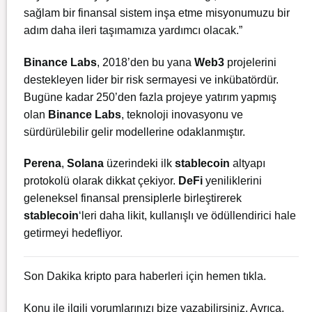
sağlam bir finansal sistem inşa etme misyonumuzu bir
adım daha ileri taşımamıza yardımcı olacak.”
Binance Labs
, 2018’den bu yana
Web3
projelerini
destekleyen lider bir risk sermayesi ve inkübatördür.
Bugüne kadar 250’den fazla projeye yatırım yapmış
olan
Binance Labs
, teknoloji inovasyonu ve
sürdürülebilir gelir modellerine odaklanmıştır.
Perena
,
Solana
üzerindeki ilk
stablecoin
altyapı
protokolü olarak dikkat çekiyor.
DeFi
yeniliklerini
geleneksel finansal prensiplerle birleştirerek
stablecoin
‘leri daha likit, kullanışlı ve ödüllendirici hale
getirmeyi hedefliyor.
Son Dakika kripto para haberleri için
hemen tıkla.
Konu ile ilgili yorumlarınızı bize yazabilirsiniz. Ayrıca,