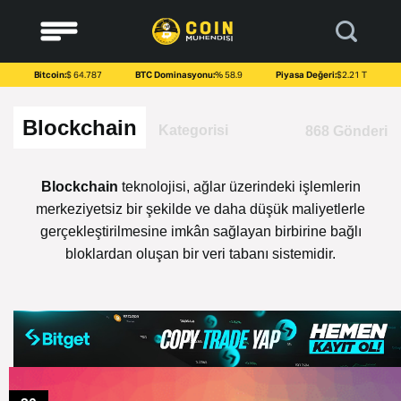
to
content
Bitcoin:
$ 64.787
BTC Dominasyonu:
% 58.9
Piyasa Değeri:
$2.21 T
Blockchain
Kategorisi
868 Gönderi
Blockchain
teknolojisi, ağlar üzerindeki işlemlerin
merkeziyetsiz bir şekilde ve daha düşük maliyetlerle
gerçekleştirilmesine imkân sağlayan birbirine bağlı
bloklardan oluşan bir veri tabanı sistemidir.