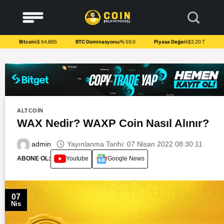
to
content
Bitcoin:
$ 64.885
BTC Dominasyonu:
% 59.0
Piyasa Değeri:
$2.20 T
ALTCOIN
WAX Nedir? WAXP Coin Nasıl Alınır?
Yayınlanma Tarihi: 07 Nisan 2022 08:30:11
admin
ABONE OL:
Youtube
Google News
07
Nis