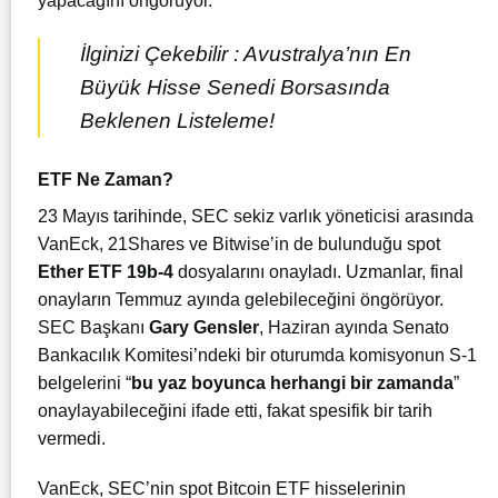
yapacağını öngörüyor.
İlginizi Çekebilir :
Avustralya’nın En
Büyük Hisse Senedi Borsasında
Beklenen Listeleme!
ETF Ne Zaman?
23 Mayıs tarihinde, SEC sekiz varlık yöneticisi arasında
VanEck, 21Shares ve Bitwise’in de bulunduğu spot
Ether ETF 19b-4
dosyalarını onayladı. Uzmanlar, final
onayların Temmuz ayında gelebileceğini öngörüyor.
SEC Başkanı
Gary Gensler
, Haziran ayında Senato
Bankacılık Komitesi’ndeki bir oturumda komisyonun S-1
belgelerini “
bu yaz boyunca herhangi bir zamanda
”
onaylayabileceğini ifade etti, fakat spesifik bir tarih
vermedi.
VanEck, SEC’nin spot Bitcoin ETF hisselerinin