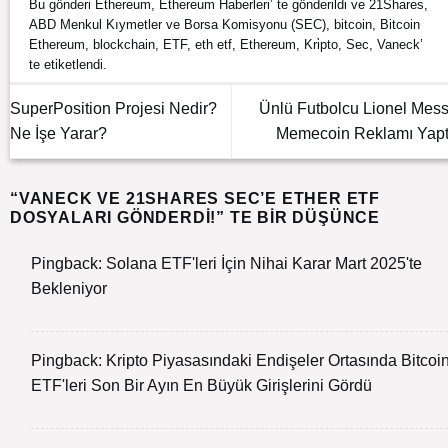
Bu gönderi
Ethereum
,
Ethereum Haberleri
’ te gönderildi ve
21Shares
,
ABD Menkul Kıymetler ve Borsa Komisyonu (SEC)
,
bitcoin
,
Bitcoin
Ethereum
,
blockchain
,
ETF
,
eth etf
,
Ethereum
,
Kri̇pto
,
Sec
,
Vaneck
’
te etiketlendi.
SuperPosition Projesi Nedir?
Ünlü Futbolcu Lionel Mess
Ne İşe Yarar?
Memecoin Reklamı Yapt
“
VANECK VE 21SHARES SEC’E ETHER ETF
DOSYALARI GÖNDERDI!
” TE BIR DÜŞÜNCE
Pingback:
Solana ETF'leri İçin Nihai Karar Mart 2025'te
Bekleniyor
Pingback:
Kripto Piyasasındaki Endişeler Ortasında Bitcoi
ETF'leri Son Bir Ayın En Büyük Girişlerini Gördü