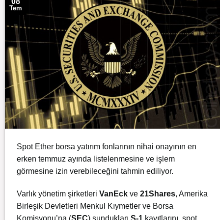
08
Tem
Spot Ether borsa yatırım fonlarının nihai onayının en
erken temmuz ayında listelenmesine ve işlem
görmesine izin verebileceğini tahmin ediliyor.
Varlık yönetim şirketleri
VanEck
ve
21Shares
, Amerika
Birleşik Devletleri Menkul Kıymetler ve Borsa
Komisyonu’na (
SEC
) sundukları
S-1
kayıtlarını, spot