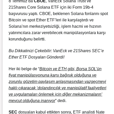
8 Temmuz’da
CBOE
, VanEck Solana Trust ve
21Shares Core Solana ETF için iki Form 19b-4
başvurusu yaptı. CBOE, beklenen Solana fonlarını spot
Bitcoin ve spot Ether ETF’leri ile karşılaştırdı ve
Solana’nın merkeziyetsizliği, işlem hacmi ve hızının
yatırımcılara zarar verebilecek manipülasyonlara karşı
korunduğunu belirtti.
Bu Dikkatinizi Çekebilir: VanEck ve 21Shares SEC’e
Ether ETF Dosyaları Gönderdi!
Her iki belge de “
Bitcoin ve ETH gibi, Borsa SOL’ün
fiyat manipülasyonuna karşı bağışık olduğuna ve
zorunlu gözetim paylaşım anlaşmasından vazgeçmeyi
haklı çıkaracak ‘dolandırıcılık ve manipülatif faaliyetleri
ve uygulamaları önlemek için diğer mekanizmaların’
mevcut olduğuna inanıyor
” dedi.
SEC
dosyaları kabul ettikten sonra, ETF analisti Nate