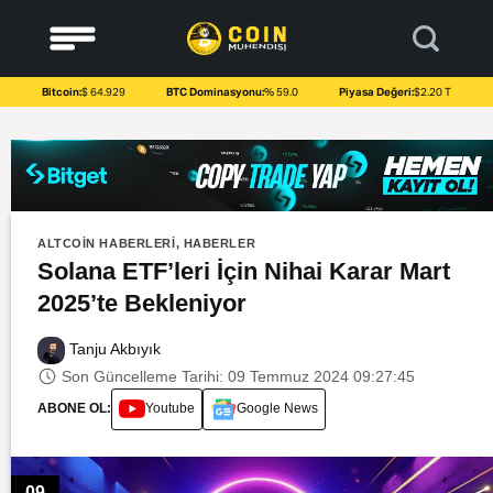
to
content
Bitcoin:
$ 64.929
BTC Dominasyonu:
% 59.0
Piyasa Değeri:
$2.20 T
ALTCOIN HABERLERI
,
HABERLER
Solana ETF’leri İçin Nihai Karar Mart
2025’te Bekleniyor
Tanju Akbıyık
Son Güncelleme Tarihi: 09 Temmuz 2024 09:27:45
ABONE OL:
Youtube
Google News
09