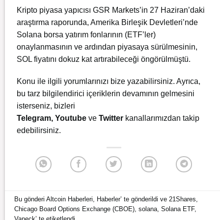
Kripto piyasa yapıcısı GSR Markets’in 27 Haziran’daki
araştırma raporunda, Amerika Birleşik Devletleri’nde
Solana borsa yatırım fonlarının (ETF’ler)
onaylanmasının ve ardından piyasaya sürülmesinin,
SOL fiyatını dokuz kat artırabileceği öngörülmüştü.
Konu ile ilgili yorumlarınızı bize yazabilirsiniz. Ayrıca,
bu tarz bilgilendirici içeriklerin devamının gelmesini
isterseniz, bizleri
Telegram
,
Youtube
ve
Twitter
kanallarımızdan takip
edebilirsiniz.
Bu gönderi
Altcoin Haberleri
,
Haberler
’ te gönderildi ve
21Shares
,
Chicago Board Options Exchange (CBOE)
,
solana
,
Solana ETF
,
Vaneck
’ te etiketlendi.