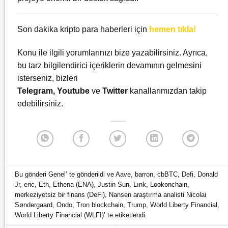
Son dakika kripto para haberleri için
hemen tıkla!
Konu ile ilgili yorumlarınızı bize yazabilirsiniz. Ayrıca,
bu tarz bilgilendirici içeriklerin devamının gelmesini
isterseniz, bizleri
Telegram
,
Youtube
ve
Twitter
kanallarımızdan takip
edebilirsiniz.
Bu gönderi
Genel
’ te gönderildi ve
Aave
,
barron
,
cbBTC
,
Defi
,
Donald
Jr
,
eric
,
Eth
,
Ethena (ENA)
,
Justin Sun
,
Lınk
,
Lookonchain
,
merkeziyetsiz bir finans (DeFi)
,
Nansen araştırma analisti Nicolai
Søndergaard
,
Ondo
,
Tron blockchain
,
Trump
,
World Liberty Financial
,
World Liberty Financial (WLFI)
’ te etiketlendi.