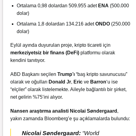
Ortalama 0,98 dolardan 509.955 adet
ENA
(500.000
dolar)
Ortalama 1,8 dolardan 134.216 adet
ONDO
(250.000
dolar)
Eylül ayında duyurulan proje, kripto ticareti için
merkeziyetsiz bir finans (DeFi)
platformu olarak
kendini tanıtıyor.
ABD Başkanı seçilen
Trump’ı
“baş kripto savunucusu”
olarak ve oğulları
Donald Jr
,
Eric
ve
Barron
‘u ise
“elçiler” olarak listelemekte. Aileyle bağlantılı bir şirket,
net gelirin %75’ini alıyor.
Nansen araştırma analisti Nicolai Søndergaard
,
yakın zamanda Bloomberg’e şu açıklamalarda bulundu:
Nicolai Søndergaard:
“World