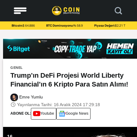
to
content
Bitcoin:
$ 64.886
BTC Dominasyonu:
% 58.9
Piyasa Değeri:
$2.21 T
GENEL
Trump’ın DeFi Projesi World Liberty
Financial’ın 6 Kripto Para Satın Alımı!
Emre Yumlu
Yayınlanma Tarihi: 16 Aralık 2024 17:29:18
ABONE OL:
Youtube
Google News
16