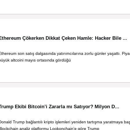
Ethereum Çökerken Dikkat Çeken Hamle: Hacker Bile ...
Ethereum son satış dalgasında yatırımcılarına zorlu günler yaşattı. Piy
büyük altcoini mayıs ortasında gördüğü
Trump Ekibi Bitcoin’i Zararla mı Satıyor? Milyon D...
Donald Trump bağlantılı kripto işlemleri yeniden tartışma yaratmaya baş
Blockchain analiz platformu Lookonchain’e göre Trump