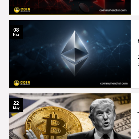
08
Haz
22
May