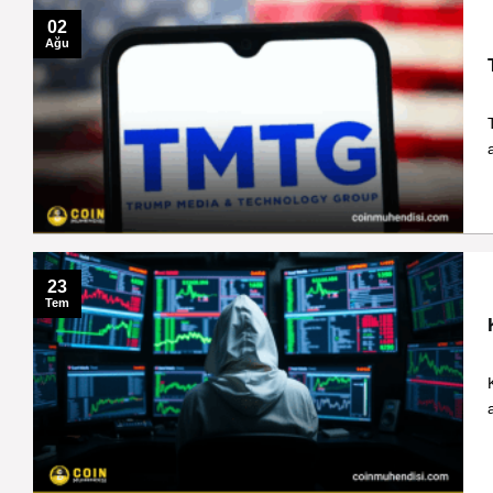
02
Ağu
23
Tem