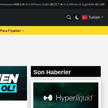
minasyonu:
%59.0
% 0.15
Piyasa Değeri:
$2.21 T
% 0.55
Korku & Açgözlülük:
40 / 100
Turkish
▼
 Para Fiyatları
Son Haberler