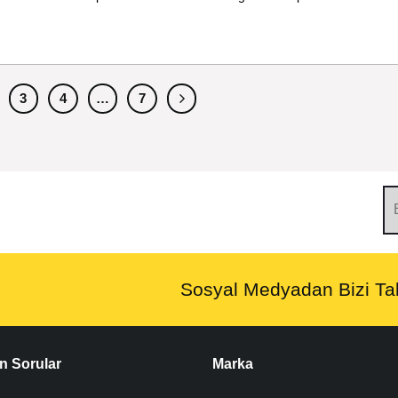
3
4
…
7
Sosyal Medyadan Bizi Tak
n Sorular
Marka