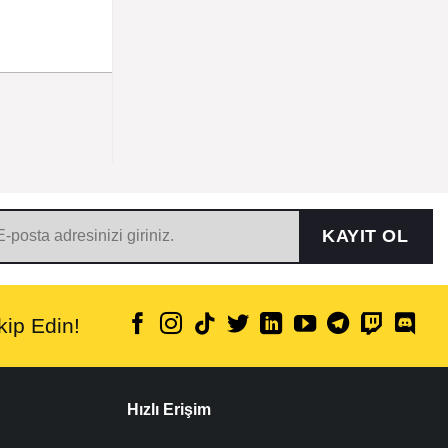
KAYIT OL
ip Edin!
Hızlı Erişim