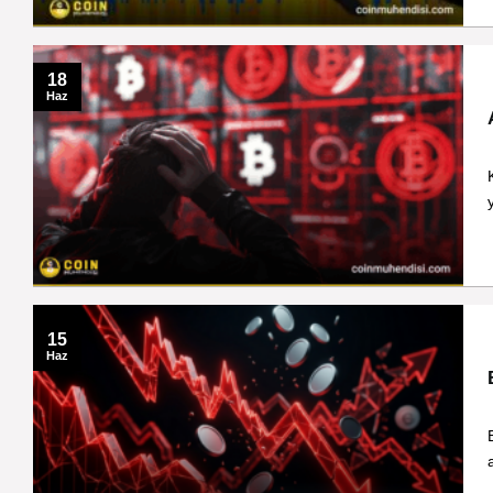
18
Haz
15
Haz