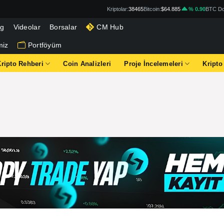
Kriptolar:
38465
Bitcoin:
$64.885
% 0.90
BTC Do
og
Videolar
Borsalar
CM Hub
miz
Portföyüm
Kripto Rehberi
Coin Analizleri
Proje İncelemeleri
Kripto