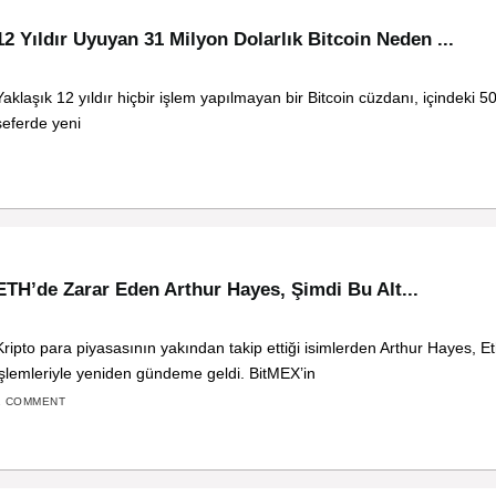
12 Yıldır Uyuyan 31 Milyon Dolarlık Bitcoin Neden ...
Yaklaşık 12 yıldır hiçbir işlem yapılmayan bir Bitcoin cüzdanı, içindeki 5
seferde yeni
ETH’de Zarar Eden Arthur Hayes, Şimdi Bu Alt...
Kripto para piyasasının yakından takip ettiği isimlerden Arthur Hayes, 
işlemleriyle yeniden gündeme geldi. BitMEX’in
1 COMMENT