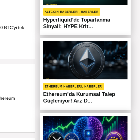
ALTCOIN HABERLERI, HABERLER
Hyperliquid’de Toparlanma
Sinyali: HYPE Krit...
00 BTC’yi tek
ETHEREUM HABERLERI, HABERLER
Ethereum’da Kurumsal Talep
Ethereum
Güçleniyor! Arz D...