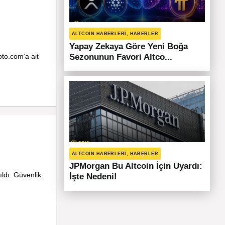
ALTCOIN HABERLERI, HABERLER
Yapay Zekaya Göre Yeni Boğa
to.com‘a ait
Sezonunun Favori Altco...
ALTCOIN HABERLERI, HABERLER
JPMorgan Bu Altcoin İçin Uyardı:
ıldı. Güvenlik
İşte Nedeni!