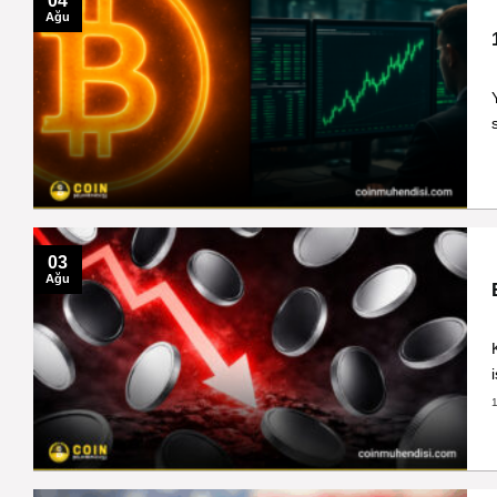
04
Ağu
03
Ağu