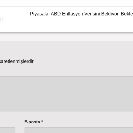
Piyasalar ABD Enflasyon Verisini Bekliyor! Bekl
ı!
şaretlenmişlerdir
E-posta
*