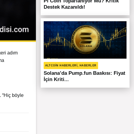
Pi Coin Toparlanıyor Mu? Kritik
Destek Kazanıldı!
geri adım
ma
ALTCOIN HABERLERI, HABERLER
Solana’da Pump.fun Baskısı: Fiyat
İçin Kriti...
 “Hiç böyle