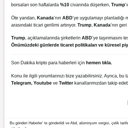
borsaları son haftalarda
%10
civarında düşerken,
Trump
’
Öte yandan,
Kanada
’nın
ABD
’ye uygulamayı planladığı mis
arasındaki ticari gerilimi artırıyor.
Trump
,
Kanada
’nın ger
Trump
, açıklamalarında şirketlerin
ABD
’ye taşınmasını te
Önümüzdeki günlerde ticaret politikaları ve küresel pi
Son Dakika kripto para haberleri için
hemen tıkla.
Konu ile ilgili yorumlarınızı bize yazabilirsiniz. Ayrıca, bu t
Telegram
,
Youtube
ve
Twitter
kanallarımızdan takip edebi
Bu gönderi
Haberler
’ te gönderildi ve
Abd
,
alüminyum vergisi
,
çelik tarif