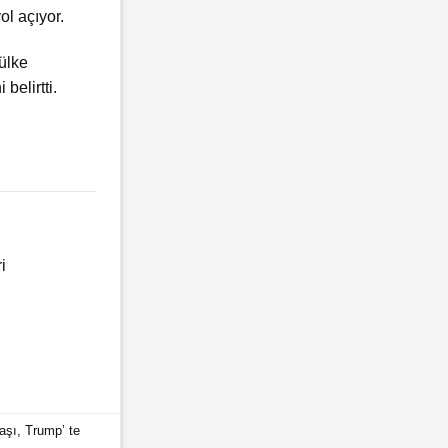
yol açıyor.
 ülke
belirtti.
i
aşı
,
Trump
’ te