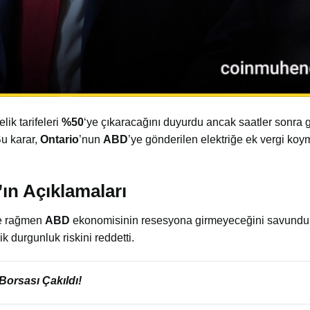
lik tarifeleri
%50
‘ye çıkaracağını duyurdu ancak saatler sonra 
u karar,
Ontario
’nun
ABD
’ye gönderilen elektriğe ek vergi koy
ın Açıklamaları
ne rağmen
ABD
ekonomisinin resesyona girmeyeceğini savundu.
 durgunluk riskini reddetti.
Borsası Çakıldı!