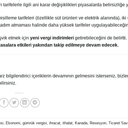
ın tarifelerle ilgili ani karar değişiklikleri piyasalarda belirsizliğe 
illeme tarifeleri (özellikle süt ürünleri ve elektrik alanında), iki
i adım atmaması halinde daha yüksek tarifeler uygulayabileceğini 
şvik etmek için
yeni vergi indirimleri
getirebileceğini de belirtti.
yasalara etkileri yakından takip edilmeye devam edecek.
arz bilgilendirici içeriklerin devamının gelmesini isterseniz, bizler
lirsiniz.
esi
,
Ekonomi
,
gümrük vergisi
,
ihracat
,
ithalat
,
Kanada
,
Resesyon
,
Ticaret Sav