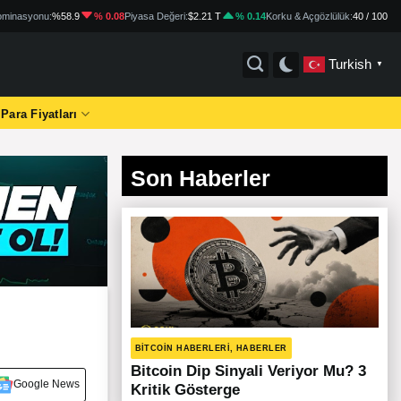
minasyonu:
%58.9
% 0.08
Piyasa Değeri:
$2.21 T
% 0.14
Korku & Açgözlülük:
40 / 100
Turkish
▼
 Para Fiyatları
Son Haberler
BITCOIN HABERLERI, HABERLER
Bitcoin Dip Sinyali Veriyor Mu? 3
Google News
Kritik Gösterge