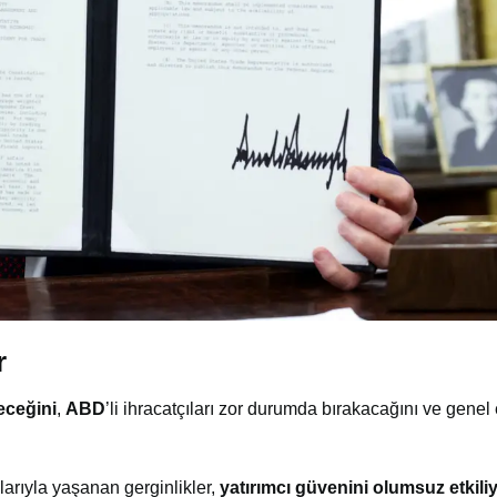
r
teceğini
,
ABD
’li ihracatçıları zor durumda bırakacağını ve gene
klarıyla yaşanan gerginlikler,
yatırımcı güvenini olumsuz etkili