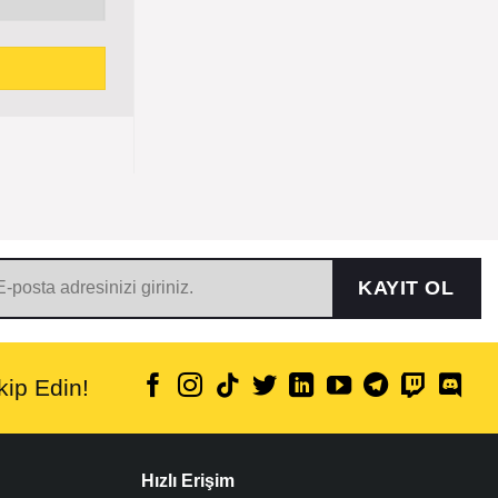
KAYIT OL
ip Edin!
Hızlı Erişim