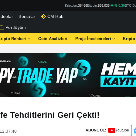
Kriptolar:
38466
Bitcoin:
$65.035
% 0.30
BTC Do
ideolar
Borsalar
CM Hub
Portföyüm
Kripto Rehberi
Coin Analizleri
Proje İncelemeleri
Kripto
 Tehditlerini Geri Çekti!
ABONE OL:
Youtube
 12:37:40