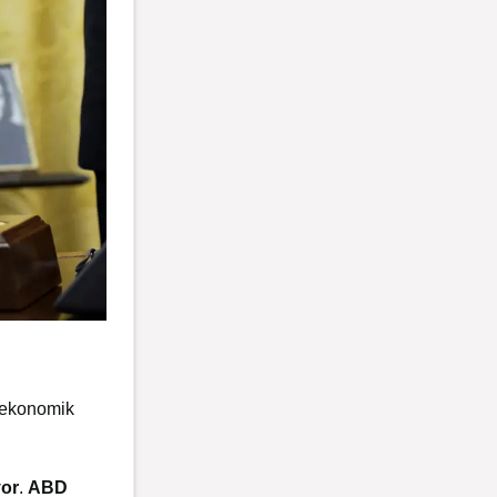
l ekonomik
yor
.
ABD