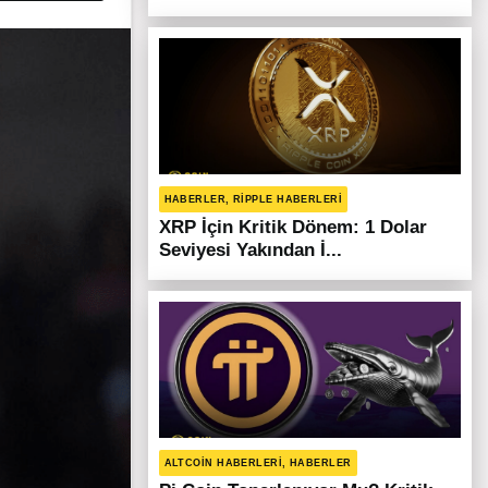
HABERLER, RIPPLE HABERLERI
XRP İçin Kritik Dönem: 1 Dolar
Seviyesi Yakından İ...
ALTCOIN HABERLERI, HABERLER