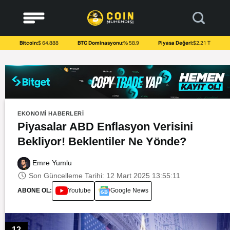
to
content
Bitcoin:
$ 64.888
BTC Dominasyonu:
% 58.9
Piyasa Değeri:
$2.21 T
EKONOMI HABERLERI
Piyasalar ABD Enflasyon Verisini
Bekliyor! Beklentiler Ne Yönde?
Emre Yumlu
Son Güncelleme Tarihi: 12 Mart 2025 13:55:11
ABONE OL:
Youtube
Google News
12