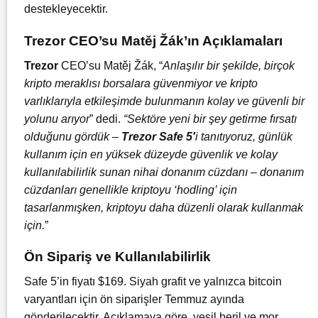
destekleyecektir.
Trezor CEO’su Matěj Žák’ın Açıklamaları
Trezor
CEO’su Matěj Žák, “
Anlaşılır bir şekilde, birçok
kripto meraklısı borsalara güvenmiyor ve kripto
varlıklarıyla etkileşimde bulunmanın kolay ve güvenli bir
yolunu arıyor
” dedi.
“Sektöre yeni bir şey getirme fırsatı
olduğunu gördük –
Trezor Safe 5′
i tanıtıyoruz, günlük
kullanım için en yüksek düzeyde güvenlik ve kolay
kullanılabilirlik sunan nihai donanım cüzdanı – donanım
cüzdanları genellikle kriptoyu ‘hodling’ için
tasarlanmışken, kriptoyu daha düzenli olarak kullanmak
için.
”
Ön Sipariş ve Kullanılabilirlik
Safe 5’in fiyatı $169. Siyah grafit ve yalnızca bitcoin
varyantları için ön siparişler Temmuz ayında
gönderilecektir. Açıklamaya göre, yeşil beril ve mor