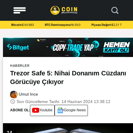
to
content
Bitcoin:
$ 64.983
BTC Dominasyonu:
% 59.0
Piyasa Değeri:
$2.21 T
HABERLER
Trezor Safe 5: Nihai Donanım Cüzdanı
Görücüye Çıkıyor
Umut Ince
Son Güncelleme Tarihi: 14 Haziran 2024 13:38:12
ABONE OL:
Youtube
Google News
14