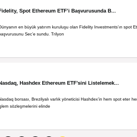
Fidelity, Spot Ethereum ETF’i Başvurusunda B...
Dünyanın en büyük yatırım kuruluşu olan Fidelity Investments’ın spot
başvurusunu Sec’e sundu. Trilyon
Nasdaq, Hashdex Ethereum ETF’sini Listelemek...
Nasdaq borsası, Brezilyalı varlık yöneticisi Hashdex’in hem spot eter h
işlem sözleşmelerini elinde