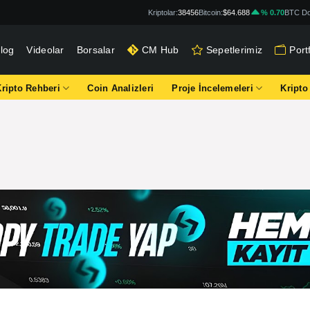
Kriptolar:
38456
Bitcoin:
$64.688
% 0.70
BTC Do
log
Videolar
Borsalar
CM Hub
Sepetlerimiz
Por
Kripto Rehberi
Coin Analizleri
Proje İncelemeleri
Kripto