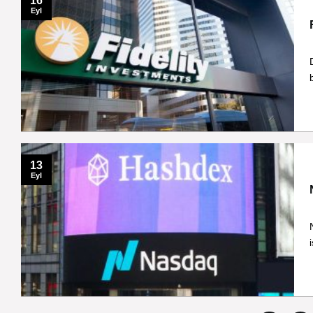
16
Eyl
13
Eyl