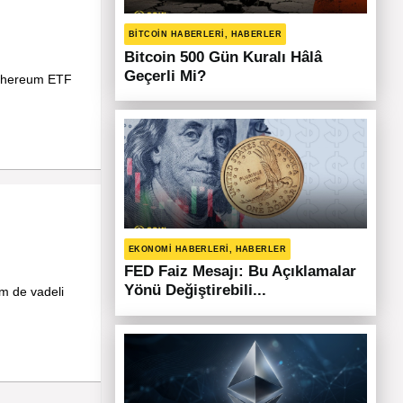
BITCOIN HABERLERI, HABERLER
Bitcoin 500 Gün Kuralı Hâlâ
Geçerli Mi?
 Ethereum ETF
EKONOMI HABERLERI, HABERLER
FED Faiz Mesajı: Bu Açıklamalar
Yönü Değiştirebili...
em de vadeli