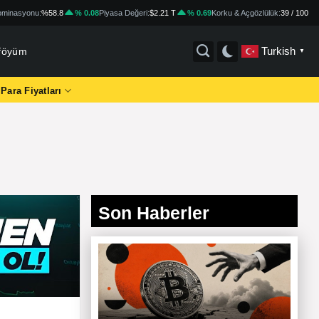
minasyonu:
%58.8
% 0.08
Piyasa Değeri:
$2.21 T
% 0.69
Korku & Açgözlülük:
39 / 100
Turkish
tföyüm
▼
 Para Fiyatları
Son Haberler