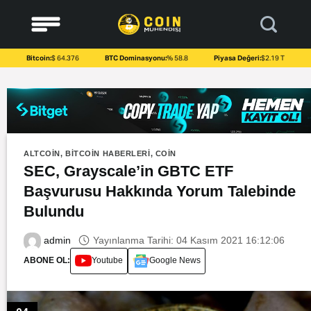
to
content
Bitcoin:
$ 64.376
BTC Dominasyonu:
% 58.8
Piyasa Değeri:
$2.19 T
ALTCOIN
,
BITCOIN HABERLERI
,
COIN
SEC, Grayscale’in GBTC ETF
Başvurusu Hakkında Yorum Talebinde
Bulundu
Yayınlanma Tarihi: 04 Kasım 2021 16:12:06
admin
ABONE OL:
Youtube
Google News