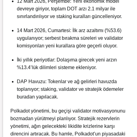
12 Mart 2026, Perşembe: Yeni ekonomik model
devreye giriyor, toplam DOT arzı 2.1 milyar ile
sınırlandırılıyor ve staking kuralları güncelleniyor.
14 Mart 2026, Cumartesi: İlk arz azaltımı (%53.6)
uygulanıyor; serbest bırakma süreleri ve validator
komisyonları yeni kurallara göre geçerli oluyor.
İki yıllık periyotlar: Dolaşıma girecek yeni arzın
%13.4’lük dilimleri sisteme ekleniyor.
DAP Havuzu: Tokenlar ve ağ gelirleri havuzda
toplanıyor; staking, validator ve stratejik ödemeler
buradan yapılacak.
Polkadot yönetimi, bu geçişi validator motivasyonunu
bozmadan yürütmeyi planlıyor. Stratejik rezervlerin
yönetimi, ağın gelecekteki likidite krizlerine karşı
direncini artıracak. Bu hamle, Polkadot’un piyasadaki