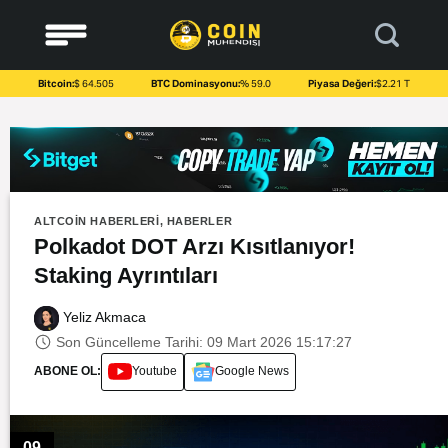
to
content
Bitcoin:
$ 64.505
BTC Dominasyonu:
% 59.0
Piyasa Değeri:
$2.21 T
ALTCOIN HABERLERI
,
HABERLER
Polkadot DOT Arzı Kısıtlanıyor!
Staking Ayrıntıları
Yeliz Akmaca
Son Güncelleme Tarihi: 09 Mart 2026 15:17:27
ABONE OL:
Youtube
Google News
09