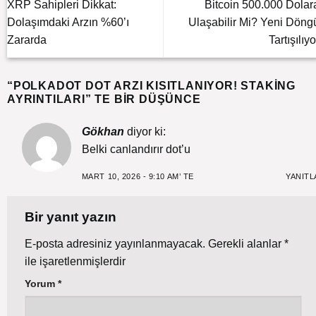
XRP Sahipleri Dikkat:
Bitcoin 500.000 Dolar
Dolaşımdaki Arzın %60’ı
Ulaşabilir Mi? Yeni Döng
Zararda
Tartışılıyo
“
POLKADOT DOT ARZI KISITLANIYOR! STAKING
AYRINTILARI
” TE BIR DÜŞÜNCE
Gökhan
diyor ki:
Belki canlandırır dot’u
MART 10, 2026 - 9:10 AM’ TE
YANITL
Bir yanıt yazın
E-posta adresiniz yayınlanmayacak.
Gerekli alanlar
*
ile işaretlenmişlerdir
Yorum
*