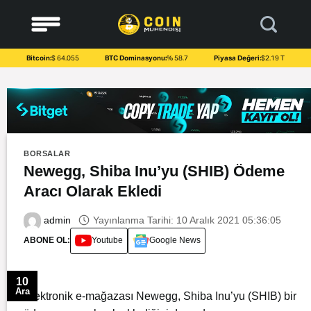
to
content
Bitcoin:
$ 64.055
BTC Dominasyonu:
% 58.7
Piyasa Değeri:
$2.19 T
BORSALAR
Newegg, Shiba Inu’yu (SHIB) Ödeme
Aracı Olarak Ekledi
Yayınlanma Tarihi: 10 Aralık 2021 05:36:05
admin
ABONE OL:
Youtube
Google News
10
Ara
Elektronik e-mağazası Newegg, Shiba Inu’yu (SHIB) bir