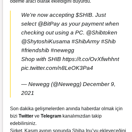
ödeme aracı olarak eklediğini duyurdu.
We're now accepting
$SHIB
. Just
select
@BitPay
as your payment when
checking out using a PC.
@Shibtoken
@ShytoshiKusama
#ShibArmy
#Shib
#friendshib
#newegg
Shop with SHIB
https://t.co/OvXfiwhhnt
pic.twitter.com/n8LeOK3Pa4
— Newegg (@Newegg)
December 9,
2021
Son dakika gelişmelerden anında haberdar olmak için
bizi
Twitter
ve
Telegram
kanalımızdan takip
edebilirsiniz.
Şirket, Kasım ayının sonunda Shiba Inu’yu ekleyeceğini