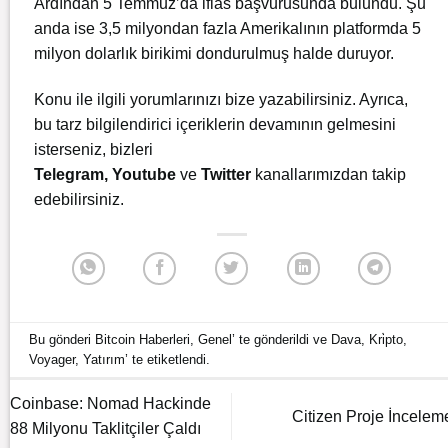
Ardından 5 Temmuz’da iflas başvurusunda bulundu. Şu
anda ise 3,5 milyondan fazla Amerikalının platformda 5
milyon dolarlık birikimi dondurulmuş halde duruyor.
Konu ile ilgili yorumlarınızı bize yazabilirsiniz. Ayrıca,
bu tarz bilgilendirici içeriklerin devamının gelmesini
isterseniz, bizleri
Telegram
,
Youtube
ve
Twitter
kanallarımızdan takip
edebilirsiniz.
Bu gönderi
Bitcoin Haberleri
,
Genel
’ te gönderildi ve
Dava
,
Kri̇pto
,
Voyager
,
Yatırım
’ te etiketlendi.
Coinbase: Nomad Hackinde
Citizen Proje İncelem
88 Milyonu Taklitçiler Çaldı