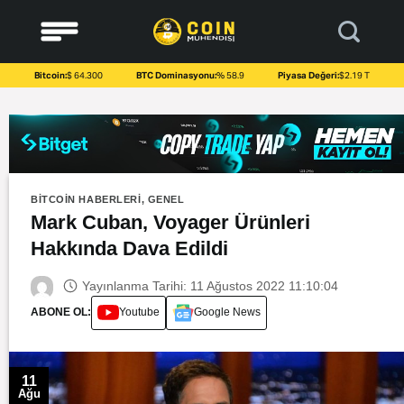
to
content
Bitcoin:
$ 64.300
BTC Dominasyonu:
% 58.9
Piyasa Değeri:
$2.19 T
BITCOIN HABERLERI
,
GENEL
Mark Cuban, Voyager Ürünleri
Hakkında Dava Edildi
Yayınlanma Tarihi: 11 Ağustos 2022 11:10:04
ABONE OL:
Youtube
Google News
11
Ağu