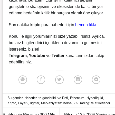
kazanıyor. Bu adım, Lighter’ın kullanıcı tabanını
genişletme stratejisinin ve ekosistemde kalıcı bir yer
edinme hedefinin kritik bir parçası olarak öne çıkıyor.
Son dakika kripto para haberleri için
hemen
tıkla
Konu ile ilgili yorumlarınızı bize yazabilirsiniz. Ayrıca,
bu tarz bilgilendirici içeriklerin devamının gelmesini
isterseniz, bizleri
Telegram
,
Youtube
ve
Twitter
kanallarımızdan takip
edebilirsiniz.
Bu gönderi
Haberler
’ te gönderildi ve
Defi
,
Ethereum
,
Hyperliquid
,
Kri̇pto
,
Layer2
,
lighter
,
Merkeziyetsiz Borsa
,
ZKTrading
’ te etiketlendi.
Stablecoin Piyasası 300 Milyar
Bitcoin 125.700$ Seviyesin