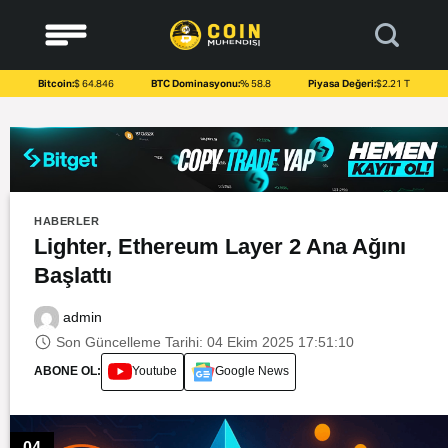
to
content
Bitcoin:
$ 64.846
BTC Dominasyonu:
% 58.8
Piyasa Değeri:
$2.21 T
HABERLER
Lighter, Ethereum Layer 2 Ana Ağını
Başlattı
admin
Son Güncelleme Tarihi: 04 Ekim 2025 17:51:10
ABONE OL:
Youtube
Google News
04