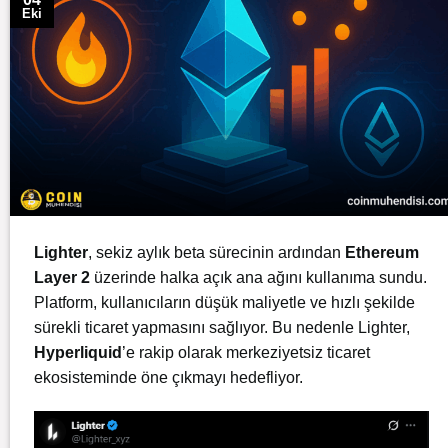
Eki
Lighter
, sekiz aylık beta sürecinin ardından
Ethereum
Layer 2
üzerinde halka açık ana ağını kullanıma sundu.
Platform, kullanıcıların düşük maliyetle ve hızlı şekilde
sürekli ticaret yapmasını sağlıyor. Bu nedenle Lighter,
Hyperliquid
’e rakip olarak merkeziyetsiz ticaret
ekosisteminde öne çıkmayı hedefliyor.