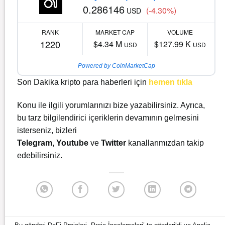
0.286146
(-4.30%)
USD
RANK
MARKET CAP
VOLUME
1220
$4.34 M
$127.99 K
USD
USD
Powered by CoinMarketCap
Son Dakika kripto para haberleri için
hemen tıkla
Konu ile ilgili yorumlarınızı bize yazabilirsiniz. Ayrıca,
bu tarz bilgilendirici içeriklerin devamının gelmesini
isterseniz, bizleri
Telegram
,
Youtube
ve
Twitter
kanallarımızdan takip
edebilirsiniz.