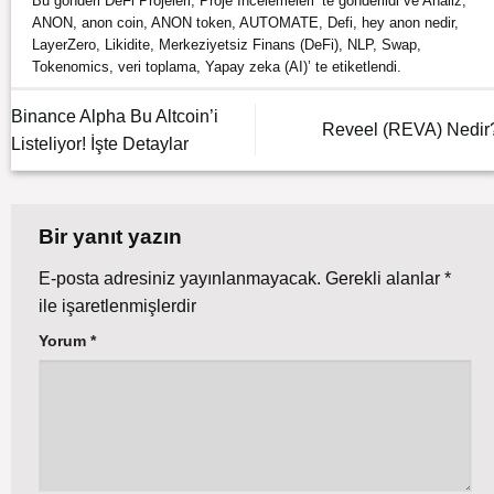
Bu gönderi
DeFi Projeleri
,
Proje İncelemeleri
’ te gönderildi ve
Analiz
,
ANON
,
anon coin
,
ANON token
,
AUTOMATE
,
Defi
,
hey anon nedir
,
LayerZero
,
Likidite
,
Merkeziyetsiz Finans (DeFi)
,
NLP
,
Swap
,
Tokenomics
,
veri toplama
,
Yapay zeka (AI)
’ te etiketlendi.
Binance Alpha Bu Altcoin’i
Reveel (REVA) Nedir
Listeliyor! İşte Detaylar
Bir yanıt yazın
E-posta adresiniz yayınlanmayacak.
Gerekli alanlar
*
ile işaretlenmişlerdir
Yorum
*