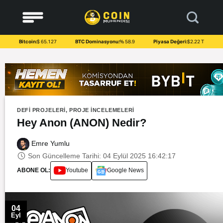
to
content
Bitcoin:
$ 65.127
BTC Dominasyonu:
% 58.9
Piyasa Değeri:
$2.22 T
DEFI PROJELERI
,
PROJE İNCELEMELERI
Hey Anon (ANON) Nedir?
Emre Yumlu
Son Güncelleme Tarihi: 04 Eylül 2025 16:42:17
ABONE OL:
Youtube
Google News
04
Eyl