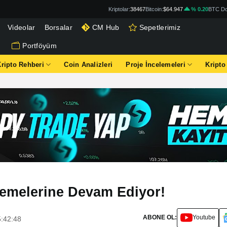
Kriptolar:
38467
Bitcoin:
$64.947
% 0.20
BTC Do
Videolar
Borsalar
CM Hub
Sepetlerimiz
Portföyüm
Kripto Rehberi
Coin Analizleri
Proje İncelemeleri
Kripto
lemelerine Devam Ediyor!
ABONE OL:
Youtube
5:42:48