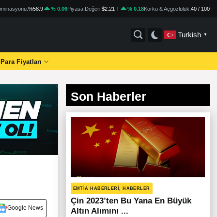
minasyonu:
%58.9
% 0.06
Piyasa Değeri:
$2.21 T
% 0.18
Korku & Açgözlülük:
40 / 100
Turkish
▼
 Para Fiyatları
Son Haberler
EMTIA HABERLERI, HABERLER
Çin 2023’ten Bu Yana En Büyük
Google News
Altın Alımını ...