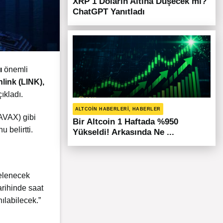
XRP 1 Doların Altına Düşecek mi?
ChatGPT Yanıtladı
ı
önemli
link (LINK),
ıkladı.
ALTCOIN HABERLERI, HABERLER
AVAX) gibi
Bir Altcoin 1 Haftada %950
 belirtti.
Yükseldi! Arkasında Ne ...
telenecek
rihinde saat
ılabilecek.”