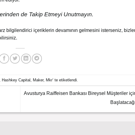
rinden de Takip Etmeyi Unutmayın.
arz bilgilendirici içeriklerin devamının gelmesini isterseniz, bizler
lirsiniz.
,
Hashkey Capital
,
Maker
,
Mkr
’ te etiketlendi.
Avusturya Raiffeisen Bankası Bireysel Müşteriler için
Başlatacağ