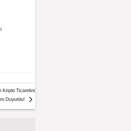
i
 Kripto Ticaretini
ını Duyurdu!