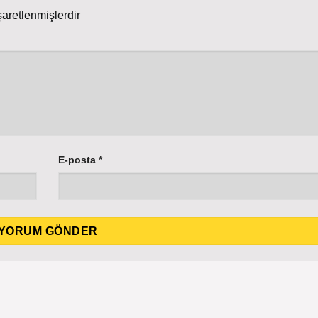
şaretlenmişlerdir
E-posta
*