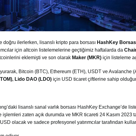
oğru ilerlerken, lisanslı kripto para borsası
HashKey
Borsas
ılar için altcoin listelemelerine geçtiğimiz haftalarda da
Chain
tcoinlerini eklemişti ve son olarak
Maker (MKR)
için listeleme aç
duyurarak, Bitcoin (BTC), Ethereum (ETH), USDT ve Avalanche (
ATOM), Lido DAO (LDO)
için USD ticaret çiftlerine sahip olduğunu
g’daki lisanslı sanal varlık borsası HashKey Exchange’de lis
 işlemleri zaten açık durumda ve MKR ticareti 24 Kasım 2023 ta
SD olacak ve sadece profesyonel yatırımcılar tarafından kullan
am ediyor.