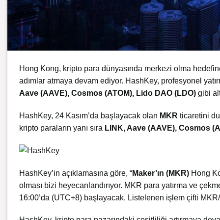
Hong Kong, kripto para dünyasında merkezi olma hedefine d
adımlar atmaya devam ediyor. HashKey, profesyonel yatırımc
Aave (AAVE),
Cosmos (ATOM), Lido DAO (LDO)
gibi al
HashKey, 24 Kasım’da başlayacak olan
MKR
ticaretini 
kripto paraların yanı sıra
LINK, Aave (AAVE), Cosmos (
HashKey’in açıklamasına göre, “
Maker’ın (MKR)
Hong Kon
olması bizi heyecanlandırıyor. MKR para yatırma ve çekme
16:00’da (UTC+8) başlayacak. Listelenen işlem çifti MKR/U
HashKey, kripto para pazarındaki çeşitliliği artırmaya dev