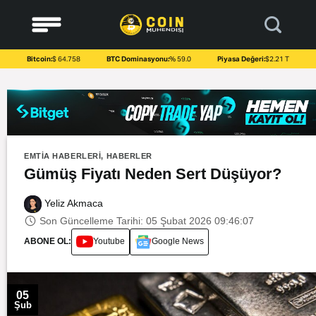
to
content
Bitcoin:
$ 64.758
BTC Dominasyonu:
% 59.0
Piyasa Değeri:
$2.21 T
EMTIA HABERLERI
,
HABERLER
Gümüş Fiyatı Neden Sert Düşüyor?
Yeliz Akmaca
Son Güncelleme Tarihi: 05 Şubat 2026 09:46:07
ABONE OL:
Youtube
Google News
05
Şub