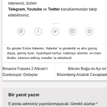
isterseniz, bizleri
Telegram
,
Youtube
ve
Twitter
kanallarımızdan takip
edebilirsiniz.
Bu gönderi
Emtia Haberleri
,
Haberler
’ te gönderildi ve
altın gümüş
düşüş
,
gümüş fiyatı
,
hyperliquid tasfiye
,
kaldıraçlı işlemler
,
on-chain
likidite
,
tokenize edilmiş metaller
’ te etiketlendi.
Binance Futures 2 Altcoin’i
Bitcoin Boğa mı Ayı mı
Durduruyor: Detaylar
Bloomberg Analisti Cevapladı
Bir yanıt yazın
E-posta adresiniz yayınlanmayacak.
Gerekli alanlar
*