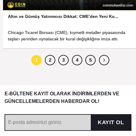
Altın ve Gümüş Yatırımcısı Dikkat: CME’den Yeni Ku...
Chicago Ticaret Borsası (CME), kıymetli metaller piyasasında
taşları yerinden oynatacak bir kural değişikliğine imza attı.
1
2
3
4
5
E-BÜLTENE KAYIT OLARAK İNDİRİMLERDEN VE
GÜNCELLEMELERDEN HABERDAR OL!
KAYIT OL