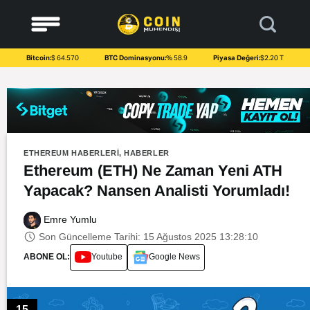
to
content
Bitcoin:
$ 64.570
BTC Dominasyonu:
% 58.9
Piyasa Değeri:
$2.20 T
ETHEREUM HABERLERI
,
HABERLER
Ethereum (ETH) Ne Zaman Yeni ATH
Yapacak? Nansen Analisti Yorumladı!
Emre Yumlu
Son Güncelleme Tarihi: 15 Ağustos 2025 13:28:10
ABONE OL:
Youtube
Google News
15