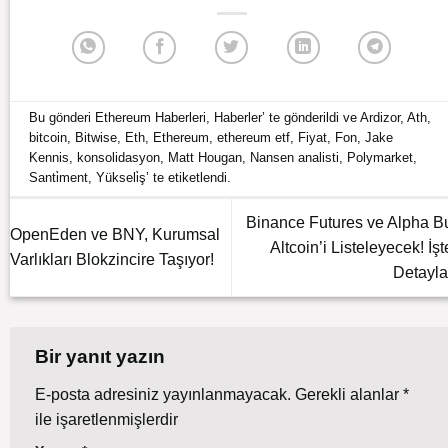
Bu gönderi
Ethereum Haberleri
,
Haberler
’ te gönderildi ve
Ardizor
,
Ath
,
bitcoin
,
Bitwise
,
Eth
,
Ethereum
,
ethereum etf
,
Fiyat
,
Fon
,
Jake
Kennis
,
konsolidasyon
,
Matt Hougan
,
Nansen analisti
,
Polymarket
,
Santi̇ment
,
Yükseli̇ş
’ te etiketlendi.
Binance Futures ve Alpha B
OpenEden ve BNY, Kurumsal
Altcoin’i Listeleyecek! İşt
Varlıkları Blokzincire Taşıyor!
Detayla
Bir yanıt yazın
E-posta adresiniz yayınlanmayacak.
Gerekli alanlar
*
ile işaretlenmişlerdir