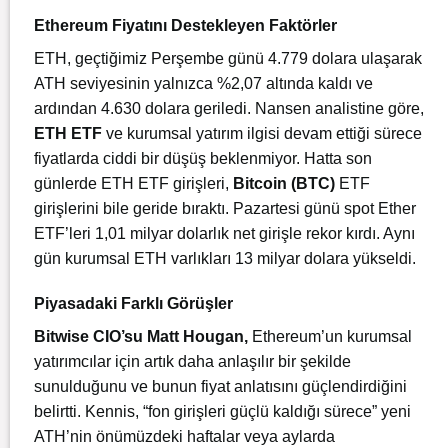
Ethereum Fiyatını Destekleyen Faktörler
ETH, geçtiğimiz Perşembe günü 4.779 dolara ulaşarak
ATH seviyesinin yalnızca %2,07 altında kaldı ve
ardından 4.630 dolara geriledi. Nansen analistine göre,
ETH ETF
ve kurumsal yatırım ilgisi devam ettiği sürece
fiyatlarda ciddi bir düşüş beklenmiyor. Hatta son
günlerde ETH ETF girişleri,
Bitcoin (BTC)
ETF
girişlerini bile geride bıraktı. Pazartesi günü spot Ether
ETF’leri 1,01 milyar dolarlık net girişle rekor kırdı. Aynı
gün kurumsal ETH varlıkları 13 milyar dolara yükseldi.
Piyasadaki Farklı Görüşler
Bitwise CIO’su Matt Hougan,
Ethereum’un kurumsal
yatırımcılar için artık daha anlaşılır bir şekilde
sunulduğunu ve bunun fiyat anlatısını güçlendirdiğini
belirtti. Kennis, “fon girişleri güçlü kaldığı sürece” yeni
ATH’nin önümüzdeki haftalar veya aylarda