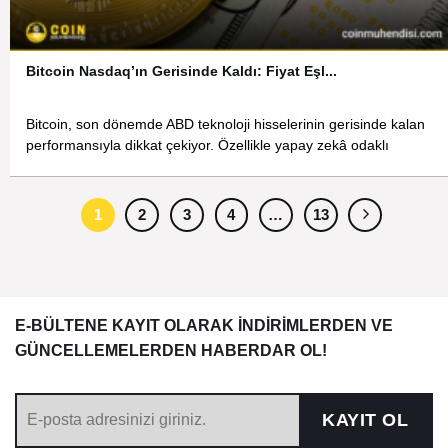
Bitcoin Nasdaq’ın Gerisinde Kaldı: Fiyat Eşl...
Bitcoin, son dönemde ABD teknoloji hisselerinin gerisinde kalan
performansıyla dikkat çekiyor. Özellikle yapay zekâ odaklı
1
2
3
4
…
13
E-BÜLTENE KAYIT OLARAK İNDİRİMLERDEN VE
GÜNCELLEMELERDEN HABERDAR OL!
KAYIT OL