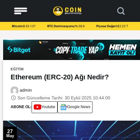
to
content
Bitcoin:
$ 65.137
BTC Dominasyonu:
% 58.9
Piyasa Değeri:
$2.22 T
EĞITIM
Ethereum (ERC-20) Ağı Nedir?
admin
Son Güncelleme Tarihi: 30 Eylül 2025 10:44:00
ABONE OL:
Youtube
Google News
27
May