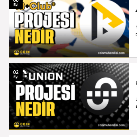
06
Eyl
02
Eyl