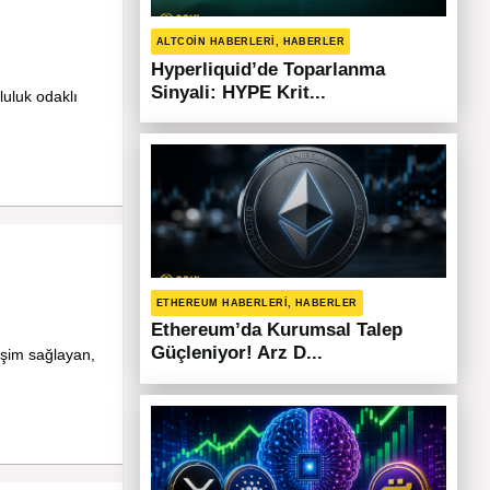
ALTCOIN HABERLERI, HABERLER
Hyperliquid’de Toparlanma
Sinyali: HYPE Krit...
luluk odaklı
ETHEREUM HABERLERI, HABERLER
Ethereum’da Kurumsal Talep
Güçleniyor! Arz D...
tişim sağlayan,