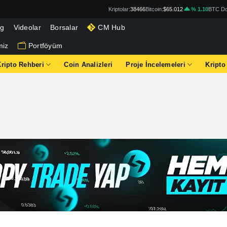
Kriptolar:
38466
Bitcoin:
$65.012
% 1.10
BTC Do
og
Videolar
Borsalar
CM Hub
miz
Portföyüm
Kripto Rehberi
Coin Analizleri
Proje İncelemeleri
Kripto