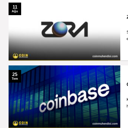
11
Ağu
25
Tem