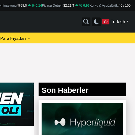
minasyonu:
%59.0
% 0.14
Piyasa Değeri:
$2.21 T
% 0.93
Korku & Açgözlülük:
40 / 100
Turkish
▼
 Para Fiyatları
Son Haberler