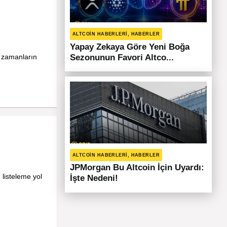
ALTCOIN HABERLERI, HABERLER
Yapay Zekaya Göre Yeni Boğa
m zamanların
Sezonunun Favori Altco...
ALTCOIN HABERLERI, HABERLER
JPMorgan Bu Altcoin İçin Uyardı:
listeleme yol
İşte Nedeni!