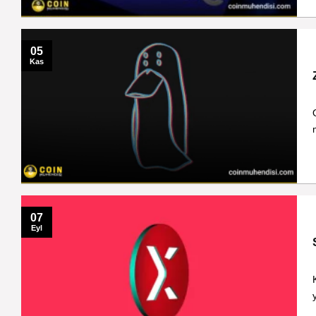
05
Kas
07
Eyl