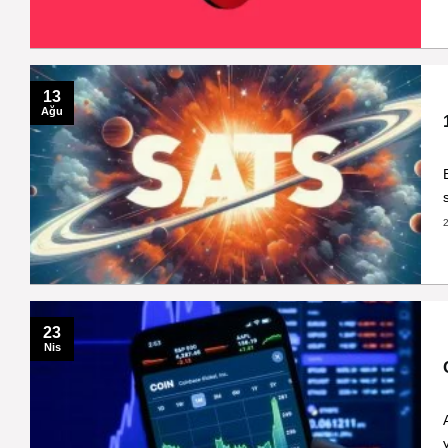
13
Ağu
23
Nis