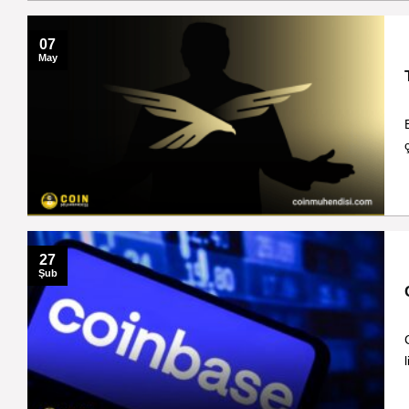
07
May
27
Şub