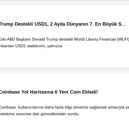
Trump Destekli USD1, 2 Ayda Dünyanın 7. En Büyük S...
Eski ABD Başkanı Donald Trump destekli World Liberty Financial (WLFI)
çıkarılan USD1 stabilcoini, yalnızca
Coinbase Yol Haritasına 6 Yeni Coin Ekledi!
Coinbase, kullanıcılarına daha fazla bilgi simetrisi sağlamak amacıyla ye
listeleme sürecine dair güncellemeler sundu.