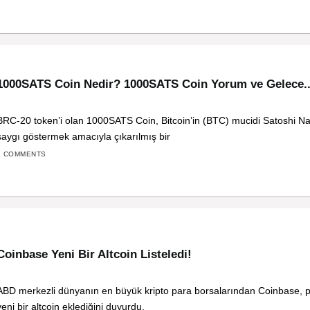
1000SATS Coin Nedir? 1000SATS Coin Yorum ve Gelece..
BRC-20 token’i olan 1000SATS Coin, Bitcoin’in (BTC) mucidi Satoshi N
saygı göstermek amacıyla çıkarılmış bir
2 COMMENTS
Coinbase Yeni Bir Altcoin Listeledi!
ABD merkezli dünyanın en büyük kripto para borsalarından Coinbase, 
yeni bir altcoin eklediğini duyurdu.