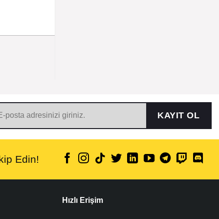
KAYIT OL
ip Edin!
Hızlı Erişim