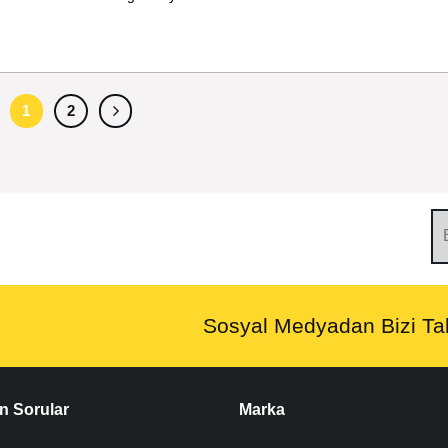
1
2
Sosyal Medyadan Bizi Tak
n Sorular
Marka