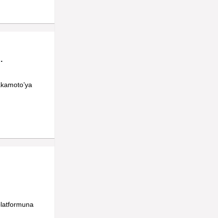
.
akamoto’ya
platformuna