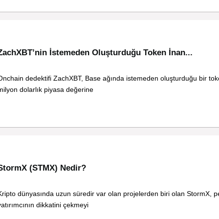
ZachXBT’nin İstemeden Oluşturduğu Token İnan...
Onchain dedektifi ZachXBT, Base ağında istemeden oluşturduğu bir toke
milyon dolarlık piyasa değerine
StormX (STMX) Nedir?
Kripto dünyasında uzun süredir var olan projelerden biri olan StormX, p
yatırımcının dikkatini çekmeyi