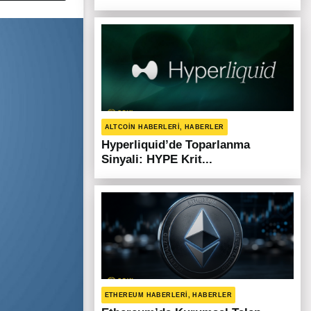
ALTCOIN HABERLERI, HABERLER
Hyperliquid’de Toparlanma
Sinyali: HYPE Krit...
ETHEREUM HABERLERI, HABERLER