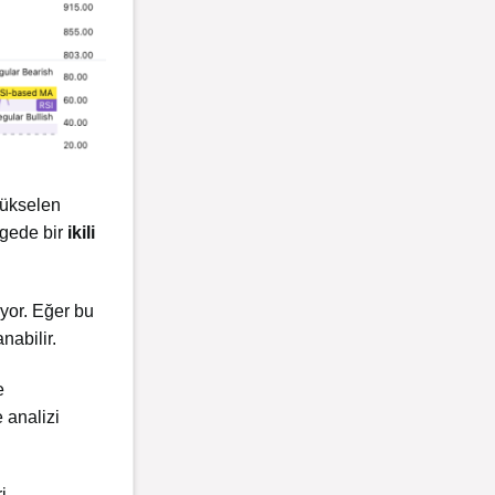
yükselen
gede bir
ikili
uyor. Eğer bu
nabilir.
e
 analizi
i