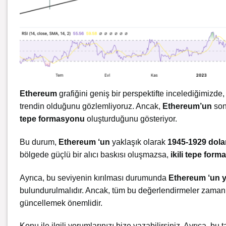
Ethereum
grafiğini geniş bir perspektifte incelediğimizde
trendin olduğunu gözlemliyoruz. Ancak,
Ethereum’un
son
tepe
formasyonu
oluşturduğunu gösteriyor.
Bu durum,
Ethereum ‘un
yaklaşık olarak
1945-1929 dola
bölgede güçlü bir alıcı baskısı oluşmazsa,
ikili tepe for
Ayrıca, bu seviyenin kırılması durumunda
Ethereum ‘un
y
bulundurulmalıdır. Ancak, tüm bu değerlendirmeler zamanla
güncellemek önemlidir.
Konu ile ilgili yorumlarınızı bize yazabilirsiniz. Ayrıca, bu t