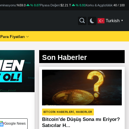
minasyonu:
%59.0
% 0.07
Piyasa Değeri:
$2.21 T
% 0.91
Korku & Açgözlülük:
40 / 100
Turkish
▼
 Para Fiyatları
Son Haberler
BITCOIN HABERLERI, HABERLER
Bitcoin’de Düşüş Sona mı Eriyor?
Google News
Satıcılar H...