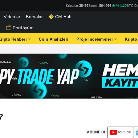
Kriptolar:
38466
Bitcoin:
$64.966
% 1.20
BTC Do
Videolar
Borsalar
CM Hub
z
Portföyüm
Kripto Rehberi
Coin Analizleri
Proje İncelemeleri
Kripto
?
ABONE OL:
Youtube