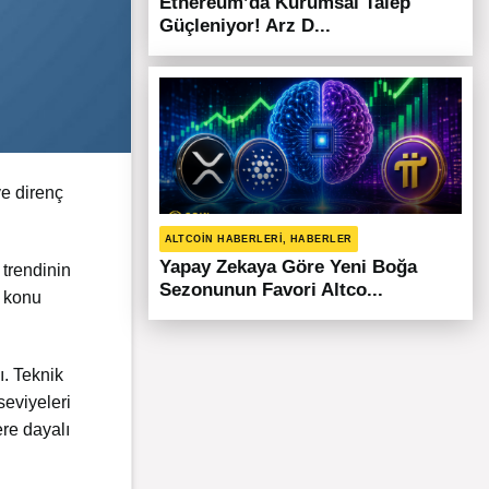
Ethereum’da Kurumsal Talep
Güçleniyor! Arz D...
ve direnç
ALTCOIN HABERLERI, HABERLER
Yapay Zekaya Göre Yeni Boğa
 trendinin
Sezonunun Favori Altco...
u konu
ı. Teknik
seviyeleri
ere dayalı