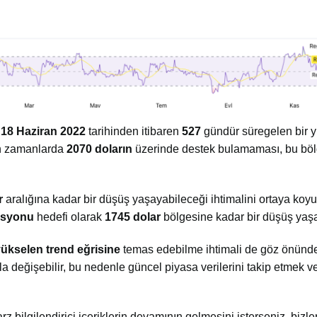
,
18 Haziran 2022
tarihinden itibaren
527
gündür süregelen bir 
 zamanlarda
2070 doların
üzerinde destek bulamaması, bu böl
r
aralığına kadar bir düşüş yaşayabileceği ihtimalini ortaya koy
masyonu
hedefi olarak
1745 dolar
bölgesine kadar bir düşüş yaşa
ükselen trend eğrisine
temas edebilme ihtimali de göz önünd
 değişebilir, bu nedenle güncel piyasa verilerini takip etmek ve
arz bilgilendirici içeriklerin devamının gelmesini isterseniz, bizler