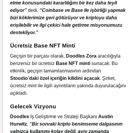
etme konusundaki kararlılığını bir kez daha teyit
ediyor”
dedi.
“Coinbase ve Base ile işbirliği yapmak
bizi köklerimize geri götürüyor ve kriptoyu daha
erişilebilir ve ilgi çekici hale getirme misyonumuzu
destekliyor.”
Ücretsiz Base NFT Minti
Geçişin bir parçası olarak,
Doodles
Zora
aracılığıyla
benzersiz bir ücretsiz
Base NFT minti
sunacak. Bu
etkinlik, geçişin tamamlanmasının ardından
Stoodio’daki özel içeriğin kilidini açacak
. Şirket,
ücretsiz mint ile ilgili ayrıntıların yakında duyurulacağını
açıkladı.
Gelecek Vizyonu
Doodles
İş Geliştirme ve Strateji Başkanı
Austin
Hurwitz
,
“Bir sonraki kripto benimseme dalgasının
yalnızca kullanımı kolay değil, aynı zamanda