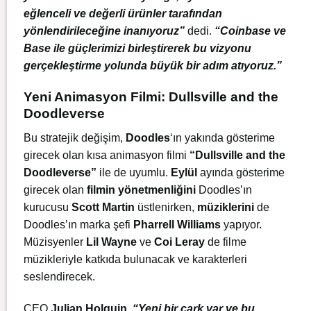
eğlenceli ve değerli ürünler tarafından
yönlendirileceğine inanıyoruz”
dedi.
“Coinbase ve
Base ile güçlerimizi birleştirerek bu vizyonu
gerçekleştirme yolunda büyük bir adım atıyoruz.”
Yeni Animasyon Filmi: Dullsville and the
Doodleverse
Bu stratejik değişim,
Doodles
‘ın yakında gösterime
girecek olan kısa animasyon filmi
“Dullsville and the
Doodleverse”
ile de uyumlu.
Eylül
ayında gösterime
girecek olan
filmin yönetmenliğini
Doodles’ın
kurucusu
Scott Martin
üstlenirken,
müziklerini
de
Doodles’ın marka şefi
Pharrell Williams
yapıyor.
Müzisyenler
Lil Wayne
ve
Coi Leray
de filme
müzikleriyle katkıda bulunacak ve karakterleri
seslendirecek.
CEO
Julian Holguin
,
“Yeni bir çark var ve bu