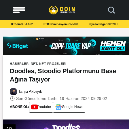
to
content
Bitcoin:
$ 64.162
BTC Dominasyonu:
% 58.8
Piyasa Değeri:
$2.20 T
HABERLER
,
NFT
,
NFT PROJELERI
Doodles, Stoodio Platformunu Base
Ağına Taşıyor
Tanju Akbıyık
Son Güncelleme Tarihi: 19 Haziran 2024 09:29:02
ABONE OL:
Youtube
Google News
19