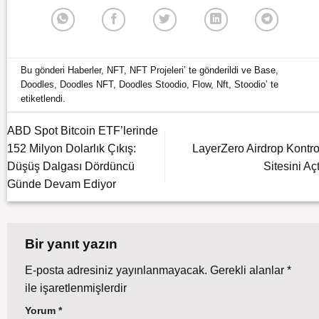
Bu gönderi
Haberler
,
NFT
,
NFT Projeleri
’ te gönderildi ve
Base
,
Doodles
,
Doodles NFT
,
Doodles Stoodio
,
Flow
,
Nft
,
Stoodio
’ te
etiketlendi.
ABD Spot Bitcoin ETF’lerinde
152 Milyon Dolarlık Çıkış:
LayerZero Airdrop Kontro
Düşüş Dalgası Dördüncü
Sitesini Açt
Günde Devam Ediyor
Bir yanıt yazın
E-posta adresiniz yayınlanmayacak.
Gerekli alanlar
*
ile işaretlenmişlerdir
Yorum
*