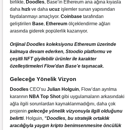
birlikte,
Doodles
, Base’in Ethereum ana ağına kıyasla
daha
hızlı
ve daha
ucuz
işlemler sunan yapısından
faydalanmayı amaçlıyor.
Coinbase
tarafından
geliştirilen
Base
,
Ethereum
ölçeklendirme ağları
arasında giderek popülerlik kazanıyor.
Orijinal Doodles koleksiyonu Ethereum üzerinde
kalmaya devam ederken, Stoodio platformu ve
çeşitli NFT giyilebilir ürünler ile karakter
özelleştirmeleri Flow’dan Base’e taşınacak.
Geleceğe Yönelik Vizyon
Doodles
CEO’su
Julian Holguin
, Flow’dan ayrılma
kararının
NBA Top Shot
gibi uygulamaların arkasındaki
ağla ilgili sorunlardan kaynaklanmadığını, daha çok
projenin
geleceğe yönelik vizyonuyla ilgili olduğunu
belirtti
. Holguin,
“Doodles, bu stratejik ortaklık
aracılığıyla yaygın kripto benimsenmesine öncülük