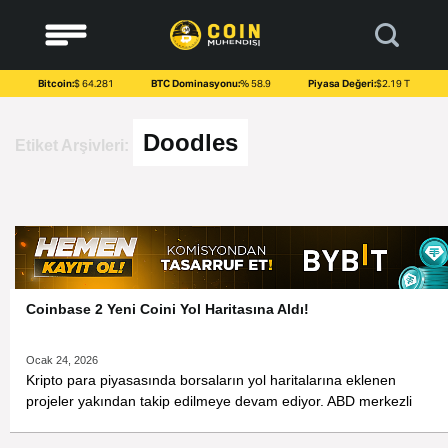
to
content
Bitcoin:
$ 64.281
BTC Dominasyonu:
% 58.9
Piyasa Değeri:
$2.19 T
Doodles
Etiket Arşivleri:
Coinbase 2 Yeni Coini Yol Haritasına Aldı!
Ocak 24, 2026
Kripto para piyasasında borsaların yol haritalarına eklenen
projeler yakından takip edilmeye devam ediyor. ABD merkezli