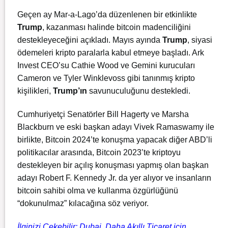
Geçen ay Mar-a-Lago’da düzenlenen bir etkinlikte
Trump
, kazanması halinde bitcoin madenciliğini
destekleyeceğini
açıkladı
. Mayıs ayında
Trump
, siyasi
ödemeleri kripto paralarla kabul etmeye başladı. Ark
Invest CEO’su Cathie Wood ve Gemini kurucuları
Cameron ve Tyler Winklevoss gibi tanınmış kripto
kişilikleri,
Trump’ın
savunuculuğunu destekledi.
Cumhuriyetçi Senatörler Bill Hagerty ve Marsha
Blackburn ve eski başkan adayı Vivek Ramaswamy ile
birlikte, Bitcoin 2024’te konuşma yapacak diğer ABD’li
politikacılar arasında, Bitcoin 2023’te kriptoyu
destekleyen bir açılış konuşması yapmış olan başkan
adayı Robert F. Kennedy Jr. da yer alıyor ve insanların
bitcoin sahibi olma ve kullanma özgürlüğünü
“dokunulmaz” kılacağına söz veriyor.
İlginizi Çekebilir:
Dubai, Daha Akıllı Ticaret için