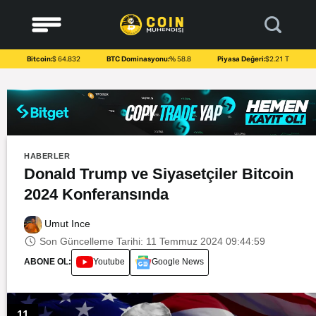
to
content
Bitcoin:
$ 64.832
BTC Dominasyonu:
% 58.8
Piyasa Değeri:
$2.21 T
HABERLER
Donald Trump ve Siyasetçiler Bitcoin
2024 Konferansında
Umut Ince
Son Güncelleme Tarihi: 11 Temmuz 2024 09:44:59
ABONE OL:
Youtube
Google News
11