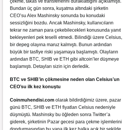
çekme, takas ve transferlerini duraklattığını açıklamıştı.
Bundan üç gün sonra, kuşatma altındaki şirketin
CEO’su Alex Mashinsky sonunda bu konudaki
sessizliğini bozdu. Ancak Mashinsky, kullanıcıların
tekrar ne zaman para çekebilecekleri konusunda yanıt
bekleyenleri pek teselli etmedi. Bilindiği üzere Celsius,
bir depeg olayına maruz kalmıştı. Bunun ardından
büyük bir tasfiye riski yaşamaya başlamıştı. Olayların
ardından BTC, SHIB ve ETH gibi altcoin’ler düşmeye
başlamıştı. Detayları sizin için derledik.
BTC ve SHIB’in çökmesine neden olan Celsius’un
CEO’su ilk kez konuştu
Coinmuhendisi.com
olarak bildirdiğimiz üzere, pazar
günü BTC, SHIB ve ETH fiyatları Celsius nedeniyle
düşmüştü. Mashinsky bu öğleden sonra Twitter’a
giderek, şirketinin Pazar gecesi para çekme işlemlerini
dondurmasından bu yana ilk kez halka açık bir şekilde