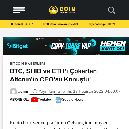
to
content
Bitcoin:
$ 64.987
BTC Dominasyonu:
% 58.9
Piyasa Değeri:
$2.22 T
BITCOIN HABERLERI
BTC, SHIB ve ETH’i Çökerten
Altcoin’in CEO’su Konuştu!
Yayınlanma Tarihi: 17 Haziran 2022 04:50:07
admin
ABONE OL:
Youtube
Google News
Kripto borç verme platformu Celsius, tüm müşteri