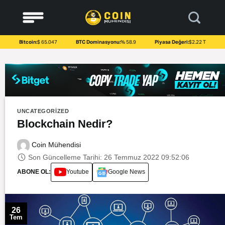
to
content
Bitcoin:
$ 65.047
BTC Dominasyonu:
% 58.9
Piyasa Değeri:
$2.22 T
UNCATEGORIZED
Blockchain Nedir?
Coin Mühendisi
Son Güncelleme Tarihi: 26 Temmuz 2022 09:52:06
ABONE OL:
Youtube
Google News
26
Tem