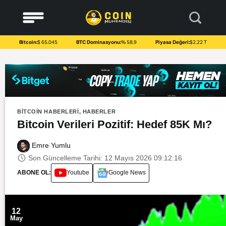
to
content
Bitcoin:
$ 65.045
BTC Dominasyonu:
% 58.9
Piyasa Değeri:
$2.22 T
BITCOIN HABERLERI
,
HABERLER
Bitcoin Verileri Pozitif: Hedef 85K Mı?
Emre Yumlu
Son Güncelleme Tarihi: 12 Mayıs 2026 09:12:16
ABONE OL:
Youtube
Google News
12
May