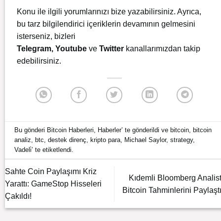
Konu ile ilgili yorumlarınızı bize yazabilirsiniz. Ayrıca,
bu tarz bilgilendirici içeriklerin devamının gelmesini
isterseniz, bizleri
Telegram
,
Youtube
ve
Twitter
kanallarımızdan takip
edebilirsiniz.
Bu gönderi
Bitcoin Haberleri
,
Haberler
’ te gönderildi ve
bitcoin
,
bitcoin
analiz
,
btc
,
destek direnç
,
kripto para
,
Michael Saylor
,
strategy
,
Vadeli̇
’ te etiketlendi.
Sahte Coin Paylaşımı Kriz
Kıdemli Bloomberg Analist
Yarattı: GameStop Hisseleri
Bitcoin Tahminlerini Paylaştı
Çakıldı!