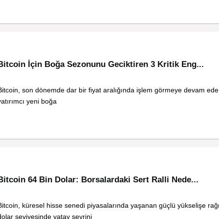
Bitcoin İçin Boğa Sezonunu Geciktiren 3 Kritik Eng...
Bitcoin, son dönemde dar bir fiyat aralığında işlem görmeye devam ede
yatırımcı yeni boğa
Bitcoin 64 Bin Dolar: Borsalardaki Sert Ralli Nede...
Bitcoin, küresel hisse senedi piyasalarında yaşanan güçlü yükselişe ra
dolar seviyesinde yatay seyrini