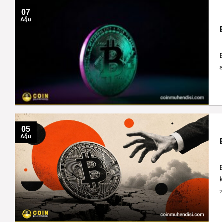
07
Ağu
05
Ağu