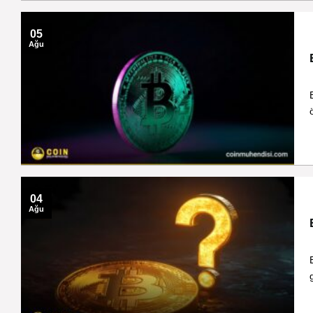
05
Ağu
04
Ağu