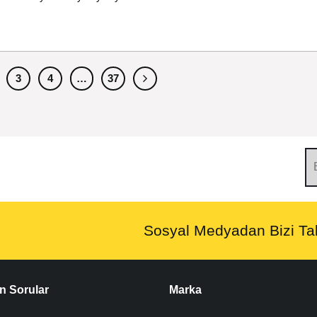
3
4
…
37
Sosyal Medyadan Bizi Tak
n Sorular
Marka