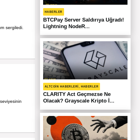
HABERLER
BTCPay Server Saldırıya Uğradı!
Lightning NodeR...
üm sergiledi.
ALTCOIN HABERLERI, HABERLER
CLARITY Act Geçmezse Ne
Olacak? Grayscale Kripto İ...
seviyesinin