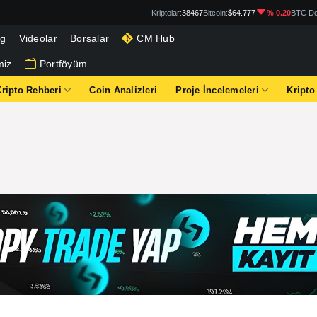
Kriptolar:
38467
Bitcoin:
$64.777
% 0.20
BTC Do
og
Videolar
Borsalar
CM Hub
miz
Portföyüm
Kripto Rehberi
Coin Analizleri
Proje İncelemeleri
Kripto