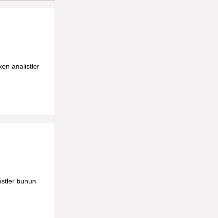
ken analistler
istler bunun