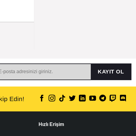
KAYIT OL
ip Edin!
Hızlı Erişim