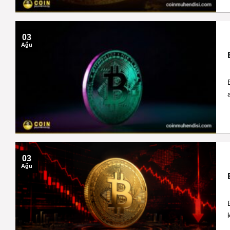
03
Ağu
03
Ağu