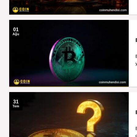
01
Ağu
31
Tem