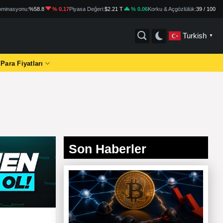
minasyonu:
%58.8
% 0.17
Piyasa Değeri:
$2.21 T
% 0.06
Korku & Açgözlülük:
39 / 100
Turkish
▼
 Para Fiyatları
Son Haberler