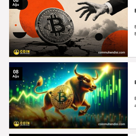
08
Ağu
08
Ağu