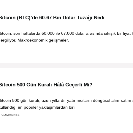
Bitcoin (BTC)’de 60-67 Bin Dolar Tuzağı Nedi...
Bitcoin, son haftalarda 60.000 ile 67.000 dolar arasında sıkışık bir fiyat 
sergiliyor. Makroekonomik gelişmeler,
Bitcoin 500 Gün Kuralı Hâlâ Geçerli Mi?
Bitcoin 500 gün kuralı, uzun yıllardır yatırımcıların döngüsel alım-satım s
kullandığı en popüler yaklaşımlardan biri
2 COMMENTS