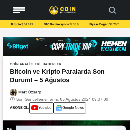
to
content
Bitcoin:
$ 64.249
BTC Dominasyonu:
% 58.8
Piyasa Değeri:
$2.20 T
COIN ANALIZLERI
,
HABERLER
Bitcoin ve Kripto Paralarda Son
Durum! – 5 Ağustos
Mert Özsarp
Son Güncelleme Tarihi: 05 Ağustos 2024 09:07:09
ABONE OL:
Youtube
Google News
05