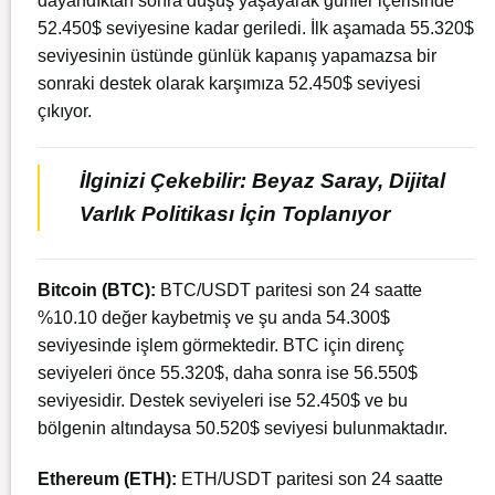
dayandıktan sonra düşüş yaşayarak günler içerisinde
52.450$ seviyesine kadar geriledi. İlk aşamada 55.320$
seviyesinin üstünde günlük kapanış yapamazsa bir
sonraki destek olarak karşımıza 52.450$ seviyesi
çıkıyor.
İlginizi Çekebilir: Beyaz Saray, Dijital
Varlık Politikası İçin Toplanıyor
Bitcoin (BTC):
BTC/USDT paritesi son 24 saatte
%10.10 değer kaybetmiş ve şu anda 54.300$
seviyesinde işlem görmektedir. BTC için direnç
seviyeleri önce 55.320$, daha sonra ise 56.550$
seviyesidir. Destek seviyeleri ise 52.450$ ve bu
bölgenin altındaysa 50.520$ seviyesi bulunmaktadır.
Ethereum (ETH):
ETH/USDT paritesi son 24 saatte