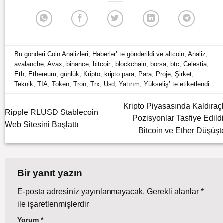
Bu gönderi
Coin Analizleri
,
Haberler
’ te gönderildi ve
altcoin
,
Analiz
,
avalanche
,
Avax
,
binance
,
bitcoin
,
blockchain
,
borsa
,
btc
,
Celestia
,
Eth
,
Ethereum
,
günlük
,
Kri̇pto
,
kripto para
,
Para
,
Proje
,
Şi̇rket
,
Teknik
,
TIA
,
Token
,
Tron
,
Trx
,
Usd
,
Yatırım
,
Yükseli̇ş
’ te etiketlendi.
Kripto Piyasasında Kaldıraçl
Ripple RLUSD Stablecoin
Pozisyonlar Tasfiye Edildi
Web Sitesini Başlattı
Bitcoin ve Ether Düşüşt
Bir yanıt yazın
E-posta adresiniz yayınlanmayacak.
Gerekli alanlar
*
ile işaretlenmişlerdir
Yorum
*