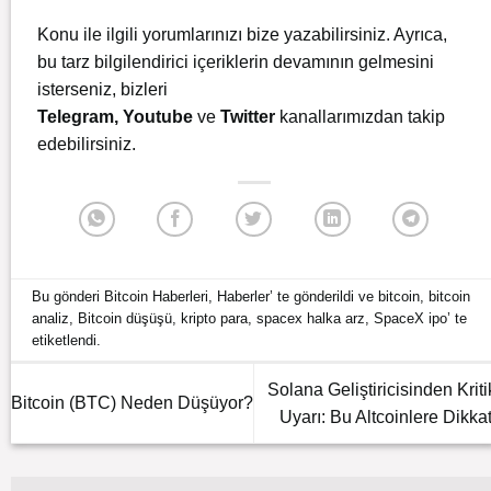
Konu ile ilgili yorumlarınızı bize yazabilirsiniz. Ayrıca,
bu tarz bilgilendirici içeriklerin devamının gelmesini
isterseniz, bizleri
Telegram
,
Youtube
ve
Twitter
kanallarımızdan takip
edebilirsiniz.
Bu gönderi
Bitcoin Haberleri
,
Haberler
’ te gönderildi ve
bitcoin
,
bitcoin
analiz
,
Bitcoin düşüşü
,
kripto para
,
spacex halka arz
,
SpaceX ipo
’ te
etiketlendi.
Solana Geliştiricisinden Kriti
Bitcoin (BTC) Neden Düşüyor?
Uyarı: Bu Altcoinlere Dikkat