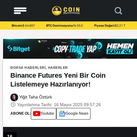
to
content
Bitcoin:
$ 64.897
BTC Dominasyonu:
% 59.0
Piyasa Değeri:
$2.21 T
BORSA HABERLERI
,
HABERLER
Binance Futures Yeni Bir Coin
Listelemeye Hazırlanıyor!
Yiğit Taha Öztürk
Yayınlanma Tarihi: 16 Mayıs 2025 09:57:26
ABONE OL:
Youtube
Google News
16